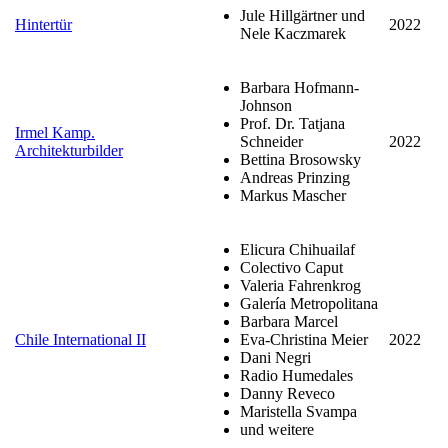
Jule Hillgärtner und
Hintertür
2022
Nele Kaczmarek
Barbara Hofmann-
Johnson
Prof. Dr. Tatjana
Irmel Kamp.
Schneider
2022
Architekturbilder
Bettina Brosowsky
Andreas Prinzing
Markus Mascher
Elicura Chihuailaf
Colectivo Caput
Valeria Fahrenkrog
Galería Metropolitana
Barbara Marcel
Chile International II
Eva-Christina Meier
2022
Dani Negri
Radio Humedales
Danny Reveco
Maristella Svampa
und weitere