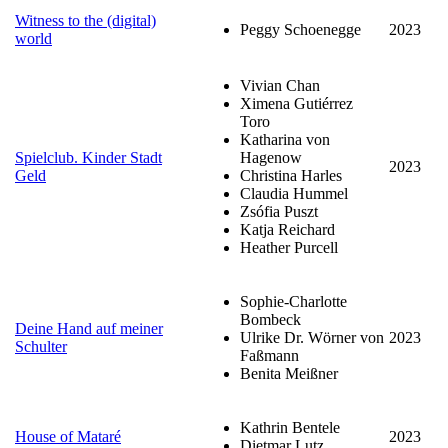
Witness to the (digital)
Peggy Schoenegge
2023
world
Vivian Chan
Ximena Gutiérrez
Toro
Katharina von
Spielclub. Kinder Stadt
Hagenow
2023
Geld
Christina Harles
Claudia Hummel
Zsófia Puszt
Katja Reichard
Heather Purcell
Sophie-Charlotte
Bombeck
Deine Hand auf meiner
Ulrike Dr. Wörner von
2023
Schulter
Faßmann
Benita Meißner
Kathrin Bentele
House of Mataré
2023
Dietmar Lutz