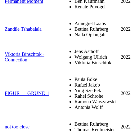
Permanent Moment
Ben Kaufmann
2022
Renate Puvogel
Annegret Laabs
Zandile Tshabalala
Bettina Ruhrberg
2022
Naila Opiangah
Jens Asthoff
Viktoria Binschtok -
Wolgang Ullrich
2022
Connection
Viktoria Binschtok
Paula Böke
Rafael Jakob
Ying Sze Pek
FIGUR — GRUND 1
2022
Rahel Schrohe
Ramona Warszawski
Antonia Wolff
Bettina Ruhrberg
not too close
2022
Thomas Rentmeister