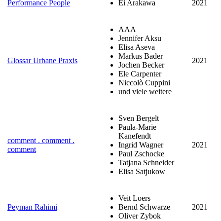
Performance People
Ei Arakawa
2021
AAA
Jennifer Aksu
Elisa Aseva
Markus Bader
Glossar Urbane Praxis
2021
Jochen Becker
Ele Carpenter
Niccolò Cuppini
und viele weitere
Sven Bergelt
Paula-Marie
Kanefendt
comment . comment .
Ingrid Wagner
2021
comment
Paul Zschocke
Tatjana Schneider
Elisa Satjukow
Veit Loers
Peyman Rahimi
Bernd Schwarze
2021
Oliver Zybok