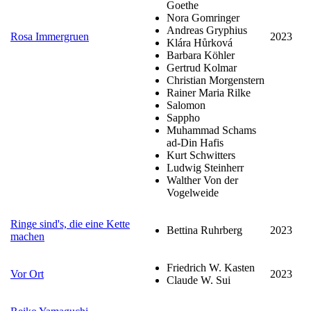
Goethe
Nora Gomringer
Andreas Gryphius
Rosa Immergruen
2023
Klára Hůrková
Barbara Köhler
Gertrud Kolmar
Christian Morgenstern
Rainer Maria Rilke
Salomon
Sappho
Muhammad Schams
ad-Din Hafis
Kurt Schwitters
Ludwig Steinherr
Walther Von der
Vogelweide
Ringe sind's, die eine Kette
Bettina Ruhrberg
2023
machen
Friedrich W. Kasten
Vor Ort
2023
Claude W. Sui