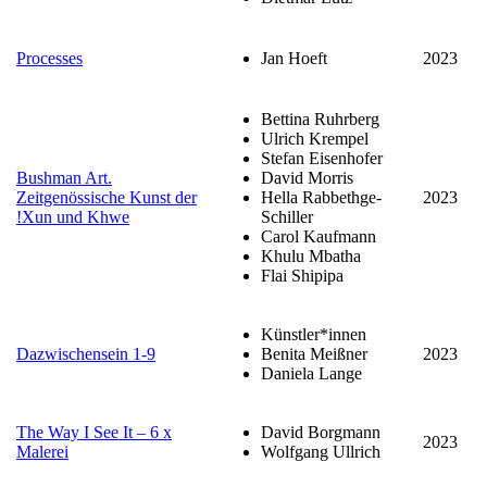
Processes
Jan Hoeft
2023
Bettina Ruhrberg
Ulrich Krempel
Stefan Eisenhofer
Bushman Art.
David Morris
Zeitgenössische Kunst der
Hella Rabbethge-
2023
!Xun und Khwe
Schiller
Carol Kaufmann
Khulu Mbatha
Flai Shipipa
Künstler*innen
Dazwischensein 1-9
Benita Meißner
2023
Daniela Lange
The Way I See It – 6 x
David Borgmann
2023
Malerei
Wolfgang Ullrich