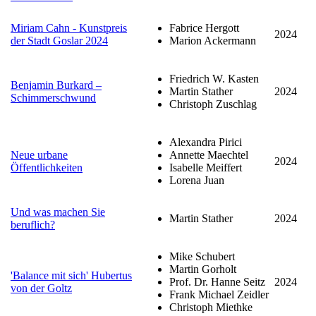
Miriam Cahn - Kunstpreis
Fabrice Hergott
2024
der Stadt Goslar 2024
Marion Ackermann
Friedrich W. Kasten
Benjamin Burkard –
Martin Stather
2024
Schimmerschwund
Christoph Zuschlag
Alexandra Pirici
Neue urbane
Annette Maechtel
2024
Öffentlichkeiten
Isabelle Meiffert
Lorena Juan
Und was machen Sie
Martin Stather
2024
beruflich?
Mike Schubert
Martin Gorholt
'Balance mit sich' Hubertus
Prof. Dr. Hanne Seitz
2024
von der Goltz
Frank Michael Zeidler
Christoph Miethke