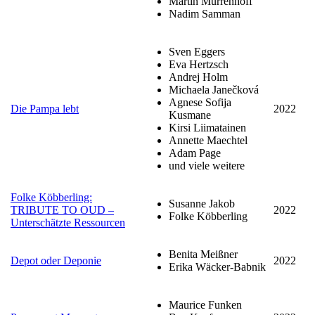
Martin Murrenhoff
Nadim Samman
Sven Eggers
Eva Hertzsch
Andrej Holm
Michaela Janečková
Agnese Sofija
Die Pampa lebt
2022
Kusmane
Kirsi Liimatainen
Annette Maechtel
Adam Page
und viele weitere
Folke Köbberling:
Susanne Jakob
TRIBUTE TO OUD –
2022
Folke Köbberling
Unterschätzte Ressourcen
Benita Meißner
Depot oder Deponie
2022
Erika Wäcker-Babnik
Maurice Funken