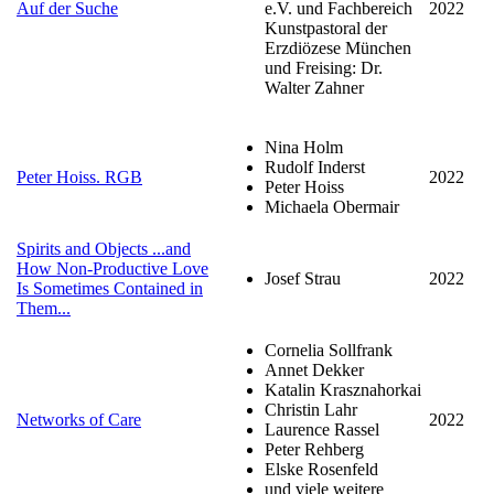
Auf der Suche
e.V. und Fachbereich
2022
Kunstpastoral der
Erzdiözese München
und Freising: Dr.
Walter Zahner
Nina Holm
Rudolf Inderst
Peter Hoiss. RGB
2022
Peter Hoiss
Michaela Obermair
Spirits and Objects ...and
How Non-Productive Love
Josef Strau
2022
Is Sometimes Contained in
Them...
Cornelia Sollfrank
Annet Dekker
Katalin Krasznahorkai
Christin Lahr
Networks of Care
2022
Laurence Rassel
Peter Rehberg
Elske Rosenfeld
und viele weitere