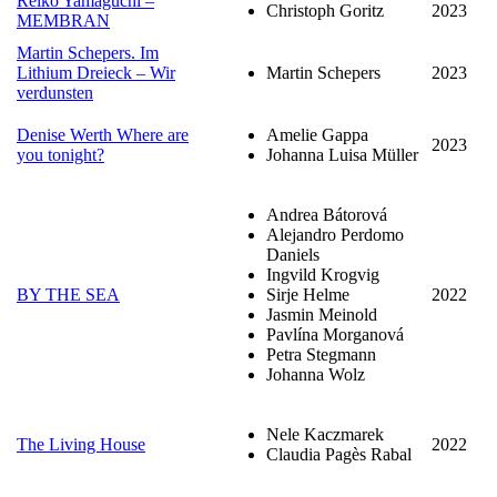
Reiko Yamaguchi –
Christoph Goritz
2023
MEMBRAN
Martin Schepers. Im
Lithium Dreieck – Wir
Martin Schepers
2023
verdunsten
Denise Werth Where are
Amelie Gappa
2023
you tonight?
Johanna Luisa Müller
Andrea Bátorová
Alejandro Perdomo
Daniels
Ingvild Krogvig
BY THE SEA
Sirje Helme
2022
Jasmin Meinold
Pavlína Morganová
Petra Stegmann
Johanna Wolz
Nele Kaczmarek
The Living House
2022
Claudia Pagès Rabal