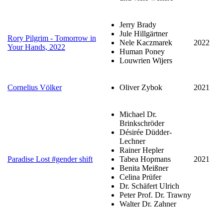
Jerry Brady
Jule Hillgärtner
Rory Pilgrim - Tomorrow in
Nele Kaczmarek
2022
Your Hands, 2022
Human Poney
Louwrien Wijers
Cornelius Völker
Oliver Zybok
2021
Michael Dr.
Brinkschröder
Désirée Düdder-
Lechner
Rainer Hepler
Paradise Lost #gender shift
Tabea Hopmans
2021
Benita Meißner
Celina Prüfer
Dr. Schäfert Ulrich
Peter Prof. Dr. Trawny
Walter Dr. Zahner