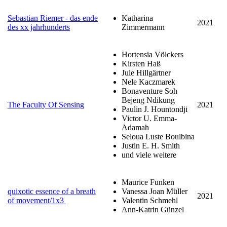
Sebastian Riemer - das ende
Katharina
2021
des xx jahrhunderts
Zimmermann
Hortensia Völckers
Kirsten Haß
Jule Hillgärtner
Nele Kaczmarek
Bonaventure Soh
Bejeng Ndikung
The Faculty Of Sensing
2021
Paulin J. Hountondji
Victor U. Emma-
Adamah
Seloua Luste Boulbina
Justin E. H. Smith
und viele weitere
Maurice Funken
quixotic essence of a breath
Vanessa Joan Müller
2021
of movement/1x3
Valentin Schmehl
Ann-Katrin Günzel