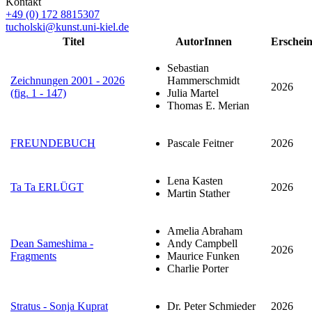
Kontakt
+49 (0) 172 8815307
tucholski@kunst.uni-kiel.de
Titel
AutorInnen
Erschei
Sebastian
Zeichnungen 2001 - 2026
Hammerschmidt
2026
(fig. 1 - 147)
Julia Martel
Thomas E. Merian
FREUNDEBUCH
Pascale Feitner
2026
Lena Kasten
Ta Ta ERLÜGT
2026
Martin Stather
Amelia Abraham
Dean Sameshima -
Andy Campbell
2026
Fragments
Maurice Funken
Charlie Porter
Stratus - Sonja Kuprat
Dr. Peter Schmieder
2026