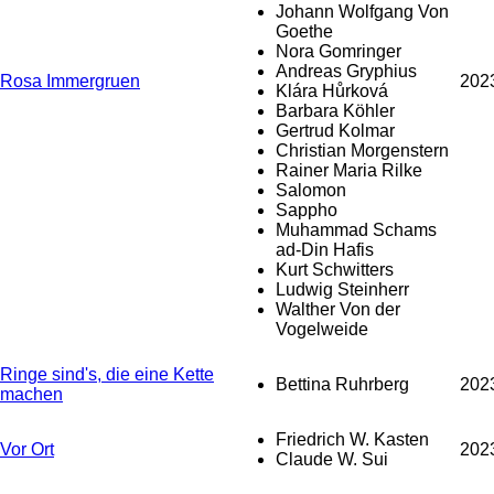
Johann Wolfgang Von
Goethe
Nora Gomringer
Andreas Gryphius
Rosa Immergruen
202
Klára Hůrková
Barbara Köhler
Gertrud Kolmar
Christian Morgenstern
Rainer Maria Rilke
Salomon
Sappho
Muhammad Schams
ad-Din Hafis
Kurt Schwitters
Ludwig Steinherr
Walther Von der
Vogelweide
Ringe sind's, die eine Kette
Bettina Ruhrberg
202
machen
Friedrich W. Kasten
Vor Ort
202
Claude W. Sui