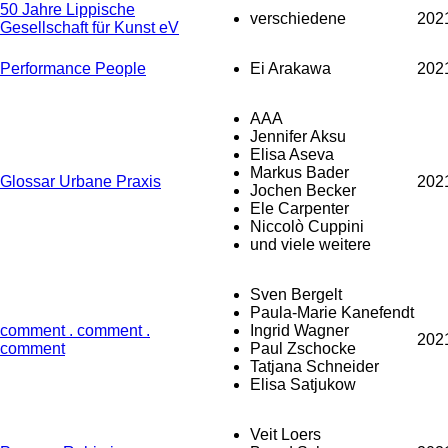
50 Jahre Lippische
verschiedene
202
Gesellschaft für Kunst eV
Performance People
Ei Arakawa
202
AAA
Jennifer Aksu
Elisa Aseva
Markus Bader
Glossar Urbane Praxis
202
Jochen Becker
Ele Carpenter
Niccolò Cuppini
und viele weitere
Sven Bergelt
Paula-Marie Kanefendt
comment . comment .
Ingrid Wagner
202
comment
Paul Zschocke
Tatjana Schneider
Elisa Satjukow
Veit Loers