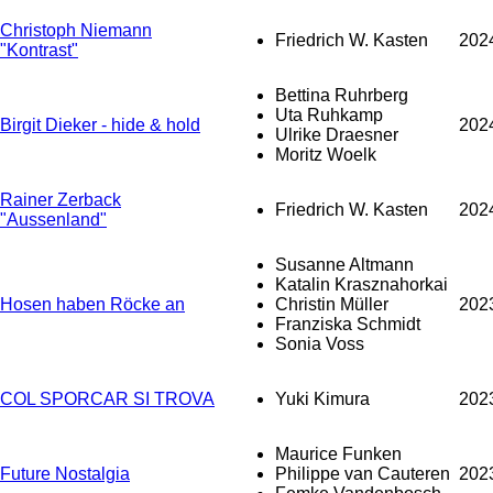
Christoph Niemann
Friedrich W. Kasten
202
"Kontrast"
Bettina Ruhrberg
Uta Ruhkamp
Birgit Dieker - hide & hold
202
Ulrike Draesner
Moritz Woelk
Rainer Zerback
Friedrich W. Kasten
202
"Aussenland"
Susanne Altmann
Katalin Krasznahorkai
Hosen haben Röcke an
Christin Müller
202
Franziska Schmidt
Sonia Voss
COL SPORCAR SI TROVA
Yuki Kimura
202
Maurice Funken
Future Nostalgia
Philippe van Cauteren
202