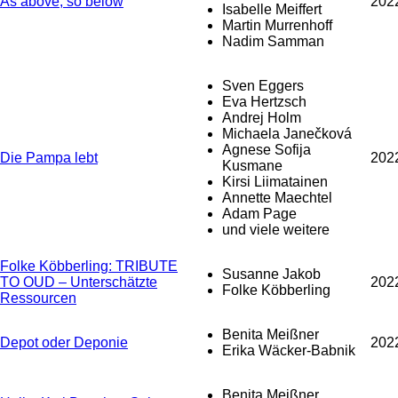
As above, so below
202
Isabelle Meiffert
Martin Murrenhoff
Nadim Samman
Sven Eggers
Eva Hertzsch
Andrej Holm
Michaela Janečková
Agnese Sofija
Die Pampa lebt
202
Kusmane
Kirsi Liimatainen
Annette Maechtel
Adam Page
und viele weitere
Folke Köbberling: TRIBUTE
Susanne Jakob
TO OUD – Unterschätzte
202
Folke Köbberling
Ressourcen
Benita Meißner
Depot oder Deponie
202
Erika Wäcker-Babnik
Benita Meißner