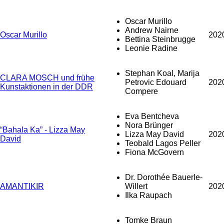
Oscar Murillo
Andrew Nairne
Oscar Murillo
202
Bettina Steinbrugge
Leonie Radine
Stephan Koal, Marija
CLARA MOSCH und frühe
Petrovic Edouard
202
Kunstaktionen in der DDR
Compere
Eva Bentcheva
Nora Brünger
“Bahala Ka” - Lizza May
Lizza May David
202
David
Teobald Lagos Peller
Fiona McGovern
Dr. Dorothée Bauerle-
AMANTIKIR
Willert
202
Ilka Raupach
Tomke Braun