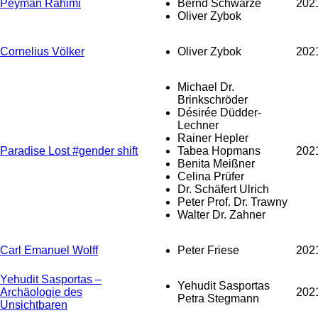
Peyman Rahimi
Bernd Schwarze
202
Oliver Zybok
Cornelius Völker
Oliver Zybok
202
Michael Dr.
Brinkschröder
Désirée Düdder-
Lechner
Rainer Hepler
Paradise Lost #gender shift
Tabea Hopmans
202
Benita Meißner
Celina Prüfer
Dr. Schäfert Ulrich
Peter Prof. Dr. Trawny
Walter Dr. Zahner
Carl Emanuel Wolff
Peter Friese
202
Yehudit Sasportas –
Yehudit Sasportas
Archäologie des
202
Petra Stegmann
Unsichtbaren