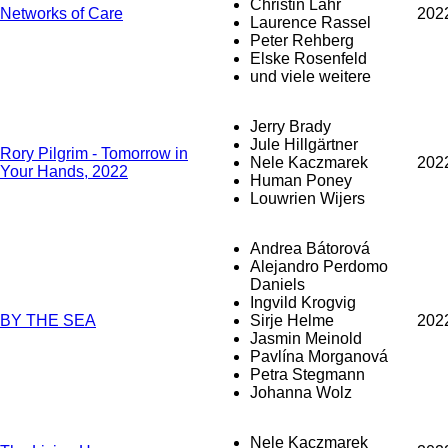
Christin Lahr
Networks of Care
202
Laurence Rassel
Peter Rehberg
Elske Rosenfeld
und viele weitere
Jerry Brady
Jule Hillgärtner
Rory Pilgrim - Tomorrow in
Nele Kaczmarek
202
Your Hands, 2022
Human Poney
Louwrien Wijers
Andrea Bátorová
Alejandro Perdomo
Daniels
Ingvild Krogvig
BY THE SEA
Sirje Helme
202
Jasmin Meinold
Pavlína Morganová
Petra Stegmann
Johanna Wolz
Nele Kaczmarek