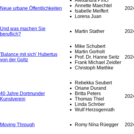
Alexandra Pirici
Annette Maechtel
Neue urbane Öffentlichkeiten
202
Isabelle Meiffert
Lorena Juan
Und was machen Sie
Martin Stather
202
beruflich?
Mike Schubert
Martin Gorholt
'Balance mit sich' Hubertus
Prof. Dr. Hanne Seitz
202
von der Goltz
Frank Michael Zeidler
Christoph Miethke
Rebekka Seubert
Oriane Durand
40 Jahre Dortmunder
Britta Peters
202
Kunstverein
Thomas Thiel
Linda Schröer
Wulf Herzogenrath
Moving Through
Romy Nína Rüegger
202