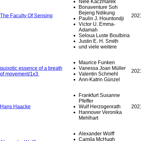
Nele Kaczmarek
Bonaventure Soh
Bejeng Ndikung
The Faculty Of Sensing
202
Paulin J. Hountondji
Victor U. Emma-
Adamah
Seloua Luste Boulbina
Justin E. H. Smith
und viele weitere
Maurice Funken
quixotic essence of a breath
Vanessa Joan Müller
202
of movement/1x3
Valentin Schmehl
Ann-Katrin Günzel
Frankfurt Susanne
Pfeffer
Hans Haacke
Wulf Herzogenrath
202
Hannover Veronika
Mehlhart
Alexander Wolff
Camila McHugh