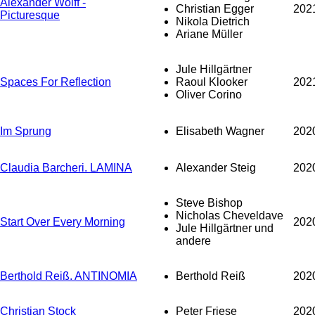
Alexander Wolff -
Christian Egger
202
Picturesque
Nikola Dietrich
Ariane Müller
Jule Hillgärtner
Spaces For Reflection
Raoul Klooker
202
Oliver Corino
Im Sprung
Elisabeth Wagner
202
Claudia Barcheri. LAMINA
Alexander Steig
202
Steve Bishop
Nicholas Cheveldave
Start Over Every Morning
202
Jule Hillgärtner und
andere
Berthold Reiß. ANTINOMIA
Berthold Reiß
202
Christian Stock
Peter Friese
202