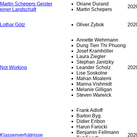
Martin Schepers Geister
Oriane Durand
202
einer Landschaft
Martin Schepers
Lothar Götz
Oliver Zybok
202
Annette Wehrmann
Dung Tien Thi Phuong
Josef Kramhöller
Laura Ziegler
Stephan Janitzky
Not Working
Leander Scholz
202
Lise Soskolne
Mahan Moalemi
Marina Vishmidt
Melanie Gilligan
Steven Warwick
Frank Adloff
Barton Byg
Didier Eribon
Harun Farocki
Benjamin Fellmann
Klassenverhätnisse
202