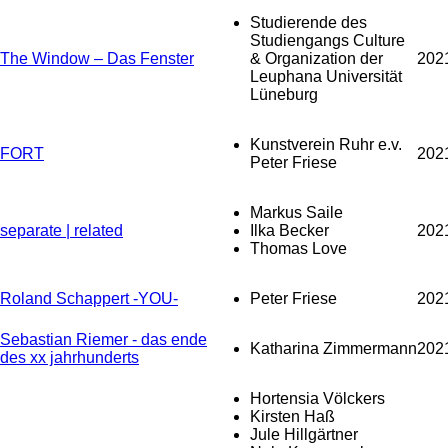
Studierende des
Studiengangs Culture
The Window – Das Fenster
& Organization der
202
Leuphana Universität
Lüneburg
Kunstverein Ruhr e.v.
FORT
202
Peter Friese
Markus Saile
separate | related
Ilka Becker
202
Thomas Love
Roland Schappert -YOU-
Peter Friese
202
Sebastian Riemer - das ende
Katharina Zimmermann
202
des xx jahrhunderts
Hortensia Völckers
Kirsten Haß
Jule Hillgärtner