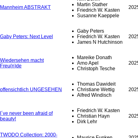
Martin Stather
Mannheim ABSTRAKT
202
Friedrich W. Kasten
Susanne Kaeppele
Gaby Peters
Gaby Peters: Next Level
Friedrich W. Kasten
202
James N Hutchinson
Mareike Donath
Wiedersehen macht
Arno Apel
202
Freu(n)de
Christoph Tesche
Thomas Dawideit
offensichtlich UNGESEHEN
Christiane Wettig
202
Alfred Windisch
Friedrich W. Kasten
I´ve never been afraid of
Christian Hayn
202
beauty!
Dirk Lehr
TWODO Collection: 2000-
Maurice Funken
202