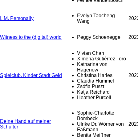
Femke Vandenbosch
Evelyn Taocheng
I. M. Personally
202
Wang
Witness to the (digital) world
Peggy Schoenegge
202
Vivian Chan
Ximena Gutiérrez Toro
Katharina von
Hagenow
Spielclub. Kinder Stadt Geld
Christina Harles
202
Claudia Hummel
Zsófia Puszt
Katja Reichard
Heather Purcell
Sophie-Charlotte
Bombeck
Deine Hand auf meiner
Ulrike Dr. Wörner von
202
Schulter
Faßmann
Benita Meißner