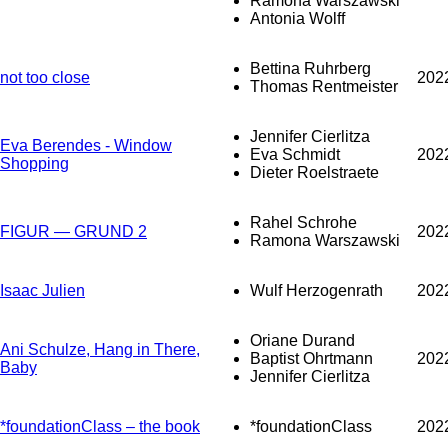
Ramona Warszawski
Antonia Wolff
Bettina Ruhrberg
not too close
202
Thomas Rentmeister
Jennifer Cierlitza
Eva Berendes - Window
Eva Schmidt
202
Shopping
Dieter Roelstraete
Rahel Schrohe
FIGUR — GRUND 2
202
Ramona Warszawski
Isaac Julien
Wulf Herzogenrath
202
Oriane Durand
Ani Schulze, Hang in There,
Baptist Ohrtmann
202
Baby
Jennifer Cierlitza
*foundationClass – the book
*foundationClass
202