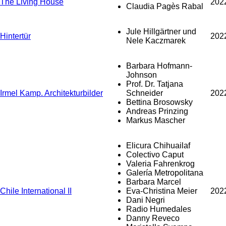
The Living House
202
Claudia Pagès Rabal
Jule Hillgärtner und
Hintertür
202
Nele Kaczmarek
Barbara Hofmann-
Johnson
Prof. Dr. Tatjana
Irmel Kamp. Architekturbilder
Schneider
202
Bettina Brosowsky
Andreas Prinzing
Markus Mascher
Elicura Chihuailaf
Colectivo Caput
Valeria Fahrenkrog
Galería Metropolitana
Barbara Marcel
Chile International II
Eva-Christina Meier
202
Dani Negri
Radio Humedales
Danny Reveco