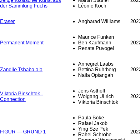
zeitgenössischer Kunst aus
Martin Stather
202
der Sammlung Fuchs
Léonie Koch
Eraser
Angharad Williams
202
Maurice Funken
Permanent Moment
Ben Kaufmann
202
Renate Puvogel
Annegret Laabs
Zandile Tshabalala
Bettina Ruhrberg
202
Naila Opiangah
Jens Asthoff
Viktoria Binschtok -
Wolgang Ullrich
202
Connection
Viktoria Binschtok
Paula Böke
Rafael Jakob
Ying Sze Pek
FIGUR — GRUND 1
202
Rahel Schrohe