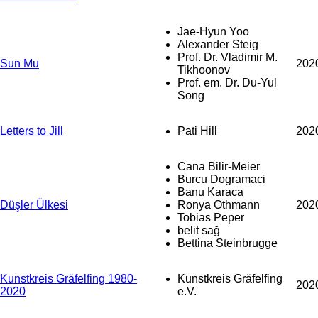
Jae-Hyun Yoo
Alexander Steig
Prof. Dr. Vladimir M.
Sun Mu
202
Tikhoonov
Prof. em. Dr. Du-Yul
Song
Letters to Jill
Pati Hill
202
Cana Bilir-Meier
Burcu Dogramaci
Banu Karaca
Düşler Ülkesi
Ronya Othmann
202
Tobias Peper
belit sağ
Bettina Steinbrugge
Kunstkreis Gräfelfing 1980-
Kunstkreis Gräfelfing
202
2020
e.V.