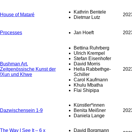
Kathrin Bentele
House of Mataré
202
Dietmar Lutz
Processes
Jan Hoeft
202
Bettina Ruhrberg
Ulrich Krempel
Stefan Eisenhofer
Bushman Art.
David Morris
Zeitgenössische Kunst der
Hella Rabbethge-
202
!Xun und Khwe
Schiller
Carol Kaufmann
Khulu Mbatha
Flai Shipipa
Künstler*innen
Dazwischensein 1-9
Benita Meißner
202
Daniela Lange
The Way I See It – 6 x
David Borgmann