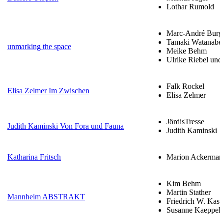
Lothar Rumold
Marc-André Burg
Tamaki Watanabe
unmarking the space
Meike Behm
Ulrike Riebel u
Falk Rockel
Elisa Zelmer Im Zwischen
Elisa Zelmer
JördisTresse
Judith Kaminski Von Fora und Fauna
Judith Kaminski
Katharina Fritsch
Marion Ackerma
Kim Behm
Martin Stather
Mannheim ABSTRAKT
Friedrich W. Kas
Susanne Kaeppe