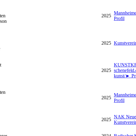
Mannheime
ten
2025
Profil
nson
2025
Kunstverei
e
t
KUNSTKR
2025
schenefeld.
kunst/
►
Pr
ten
Mannheime
2025
Profil
NAK Neuer
2025
Kunstverei
ger
2024
Badischer 