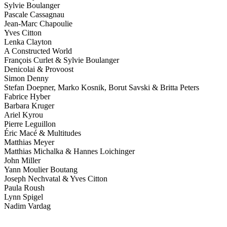
Sylvie Boulanger
Pascale Cassagnau
Jean-Marc Chapoulie
Yves Citton
Lenka Clayton
A Constructed World
François Curlet & Sylvie Boulanger
Denicolai & Provoost
Simon Denny
Stefan Doepner, Marko Kosnik, Borut Savski & Britta Peters
Fabrice Hyber
Barbara Kruger
Ariel Kyrou
Pierre Leguillon
Éric Macé & Multitudes
Matthias Meyer
Matthias Michalka & Hannes Loichinger
John Miller
Yann Moulier Boutang
Joseph Nechvatal & Yves Citton
Paula Roush
Lynn Spigel
Nadim Vardag