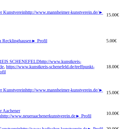
r Kunstverein
http://www.mannheimer-kunstverein.de/
►
15.00€
n Recklinghausen
►
Profil
5.00€
EIS SCHENEFELD
http://www.kunstkreis-
de
,
https://www.kunstkreis-schenefeld.de/treffpunkt-
18.00€
ofil
r Kunstverein
http://www.mannheimer-kunstverein.de/
►
15.00€
 Aachener
10.00€
n
http://www.neueraachenerkunstverein.de
►
Profil
Kunstverein
http://www.badischer-kunstverein.de
►
Profil
20.00€