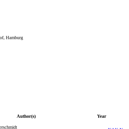
hof, Hamburg
Author(s)
Year
erschmidt