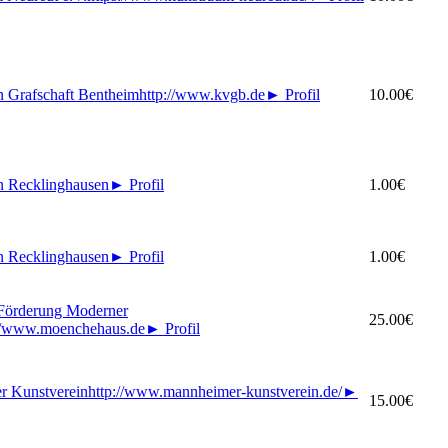
n Grafschaft Bentheim
http://www.kvgb.de
►
Profil
10.00€
n Recklinghausen
►
Profil
1.00€
n Recklinghausen
►
Profil
1.00€
 Förderung Moderner
25.00€
://www.moenchehaus.de
►
Profil
r Kunstverein
http://www.mannheimer-kunstverein.de/
►
15.00€