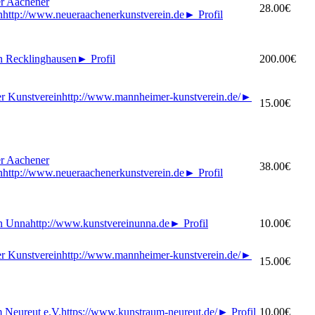
 Aachener
28.00€
n
http://www.neueraachenerkunstverein.de
►
Profil
n Recklinghausen
►
Profil
200.00€
r Kunstverein
http://www.mannheimer-kunstverein.de/
►
15.00€
 Aachener
38.00€
n
http://www.neueraachenerkunstverein.de
►
Profil
n Unna
http://www.kunstvereinunna.de
►
Profil
10.00€
r Kunstverein
http://www.mannheimer-kunstverein.de/
►
15.00€
Neureut e.V.
https://www.kunstraum-neureut.de/
►
Profil
10.00€