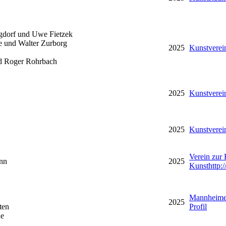
dorf und Uwe Fietzek
 und Walter Zurborg
2025
Kunstverei
nd Roger Rohrbach
2025
Kunstverei
2025
Kunstverei
Verein zur
nn
2025
Kunst
http
Mannheime
2025
ten
Profil
le