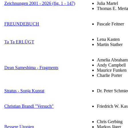
Zeichnungen 2001 - 2026 (fig. 1 - 147)
Julia Martel
Thomas E. Meri
FREUNDEBUCH
Pascale Feitner
Lena Kasten
Ta Ta ERLÜGT
Martin Stather
Amelia Abraham
Andy Campbell
Dean Sameshima - Fragments
Maurice Funken
Charlie Porter
Stratus - Sonja Kuprat
Dr. Peter Schmie
Christian Brandl "Versuch"
Friedrich W. Kas
Chris Gerbing
Bessere Utopien
Markus Jäger