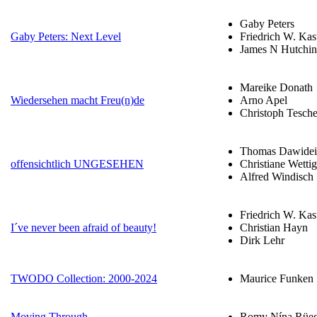
Gaby Peters
Gaby Peters: Next Level
Friedrich W. Kas
James N Hutchi
Mareike Donath
Wiedersehen macht Freu(n)de
Arno Apel
Christoph Tesch
Thomas Dawidei
offensichtlich UNGESEHEN
Christiane Wettig
Alfred Windisch
Friedrich W. Kas
I´ve never been afraid of beauty!
Christian Hayn
Dirk Lehr
TWODO Collection: 2000-2024
Maurice Funken
Moving Through
Romy Nína Rüeg