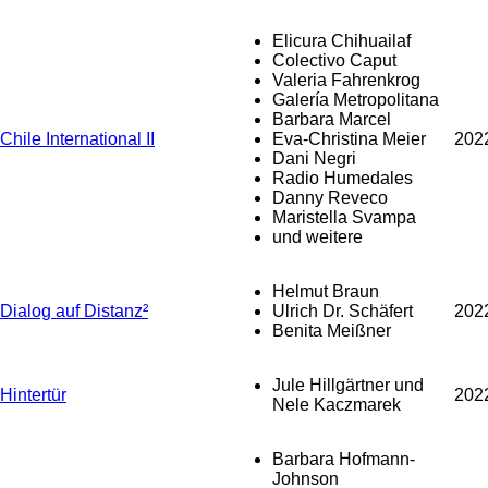
Elicura Chihuailaf
Colectivo Caput
Valeria Fahrenkrog
Galería Metropolitana
Barbara Marcel
Chile International II
Eva-Christina Meier
202
Dani Negri
Radio Humedales
Danny Reveco
Maristella Svampa
und weitere
Helmut Braun
Dialog auf Distanz²
Ulrich Dr. Schäfert
202
Benita Meißner
Jule Hillgärtner und
Hintertür
202
Nele Kaczmarek
Barbara Hofmann-
Johnson