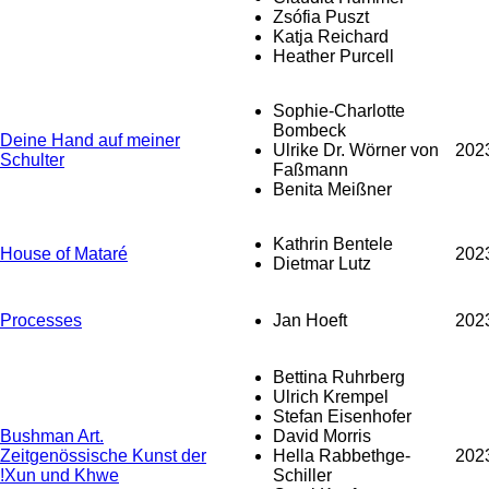
Zsófia Puszt
Katja Reichard
Heather Purcell
Sophie-Charlotte
Bombeck
Deine Hand auf meiner
Ulrike Dr. Wörner von
202
Schulter
Faßmann
Benita Meißner
Kathrin Bentele
House of Mataré
202
Dietmar Lutz
Processes
Jan Hoeft
202
Bettina Ruhrberg
Ulrich Krempel
Stefan Eisenhofer
Bushman Art.
David Morris
Zeitgenössische Kunst der
Hella Rabbethge-
202
!Xun und Khwe
Schiller