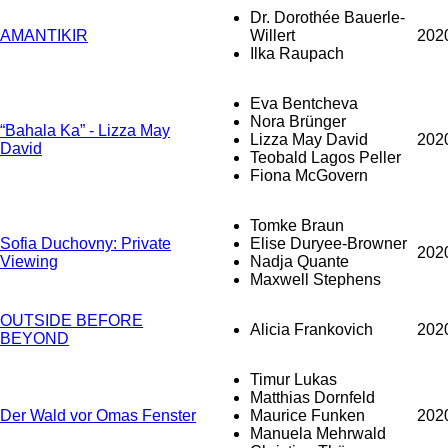
Dr. Dorothée Bauerle-
AMANTIKIR
Willert
202
Ilka Raupach
Eva Bentcheva
Nora Brünger
“Bahala Ka” - Lizza May
Lizza May David
202
David
Teobald Lagos Peller
Fiona McGovern
Tomke Braun
Sofia Duchovny: Private
Elise Duryee-Browner
202
Viewing
Nadja Quante
Maxwell Stephens
OUTSIDE BEFORE
Alicia Frankovich
202
BEYOND
Timur Lukas
Matthias Dornfeld
Der Wald vor Omas Fenster
Maurice Funken
202
Manuela Mehrwald