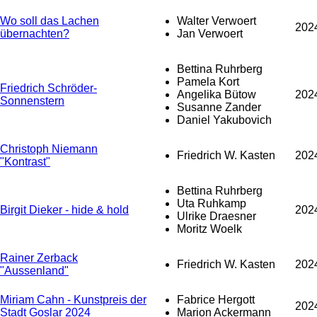
Wo soll das Lachen
Walter Verwoert
202
übernachten?
Jan Verwoert
Bettina Ruhrberg
Pamela Kort
Friedrich Schröder-
Angelika Bütow
202
Sonnenstern
Susanne Zander
Daniel Yakubovich
Christoph Niemann
Friedrich W. Kasten
202
"Kontrast"
Bettina Ruhrberg
Uta Ruhkamp
Birgit Dieker - hide & hold
202
Ulrike Draesner
Moritz Woelk
Rainer Zerback
Friedrich W. Kasten
202
"Aussenland"
Miriam Cahn - Kunstpreis der
Fabrice Hergott
202
Stadt Goslar 2024
Marion Ackermann