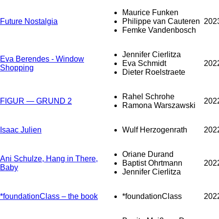
Maurice Funken
Future Nostalgia
Philippe van Cauteren
202
Femke Vandenbosch
Jennifer Cierlitza
Eva Berendes - Window
Eva Schmidt
202
Shopping
Dieter Roelstraete
Rahel Schrohe
FIGUR — GRUND 2
202
Ramona Warszawski
Isaac Julien
Wulf Herzogenrath
202
Oriane Durand
Ani Schulze, Hang in There,
Baptist Ohrtmann
202
Baby
Jennifer Cierlitza
*foundationClass – the book
*foundationClass
202