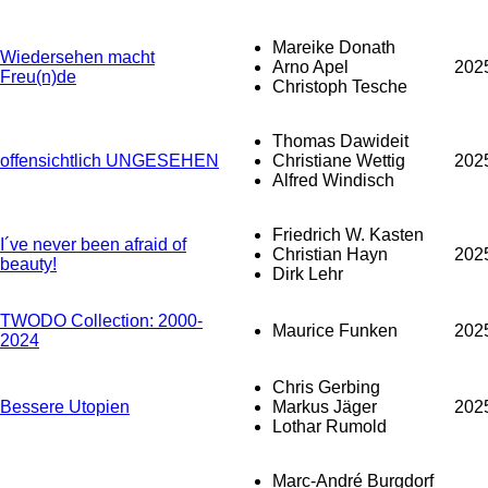
Mareike Donath
Wiedersehen macht
Arno Apel
202
Freu(n)de
Christoph Tesche
Thomas Dawideit
offensichtlich UNGESEHEN
Christiane Wettig
202
Alfred Windisch
Friedrich W. Kasten
I´ve never been afraid of
Christian Hayn
202
beauty!
Dirk Lehr
TWODO Collection: 2000-
Maurice Funken
202
2024
Chris Gerbing
Bessere Utopien
Markus Jäger
202
Lothar Rumold
Marc-André Burgdorf