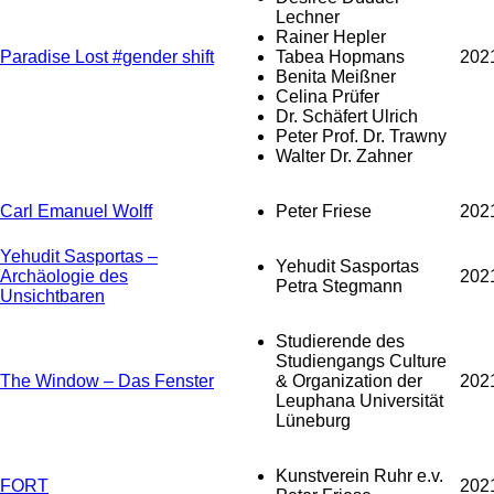
Lechner
Rainer Hepler
Paradise Lost #gender shift
Tabea Hopmans
202
Benita Meißner
Celina Prüfer
Dr. Schäfert Ulrich
Peter Prof. Dr. Trawny
Walter Dr. Zahner
Carl Emanuel Wolff
Peter Friese
202
Yehudit Sasportas –
Yehudit Sasportas
Archäologie des
202
Petra Stegmann
Unsichtbaren
Studierende des
Studiengangs Culture
The Window – Das Fenster
& Organization der
202
Leuphana Universität
Lüneburg
Kunstverein Ruhr e.v.
FORT
202