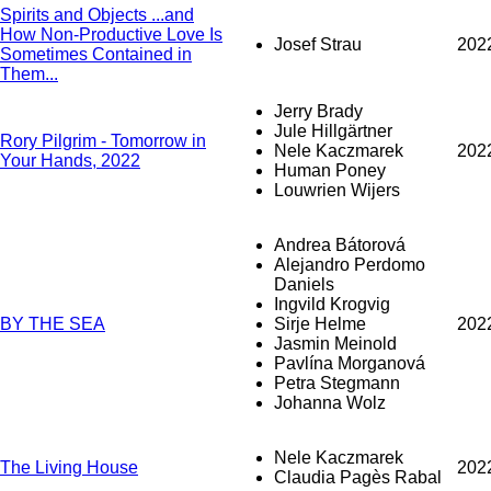
Spirits and Objects ...and
How Non-Productive Love Is
Josef Strau
202
Sometimes Contained in
Them...
Jerry Brady
Jule Hillgärtner
Rory Pilgrim - Tomorrow in
Nele Kaczmarek
202
Your Hands, 2022
Human Poney
Louwrien Wijers
Andrea Bátorová
Alejandro Perdomo
Daniels
Ingvild Krogvig
BY THE SEA
Sirje Helme
202
Jasmin Meinold
Pavlína Morganová
Petra Stegmann
Johanna Wolz
Nele Kaczmarek
The Living House
202
Claudia Pagès Rabal