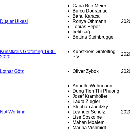
Cana Bilir-Meier
Burcu Dogramaci
Banu Karaca
Düşler Ülkesi
Ronya Othmann
202
Tobias Peper
belit sağ
Bettina Steinbrugge
Kunstkreis Gräfelfing 1980-
Kunstkreis Gräfelfing
202
2020
e.V.
Lothar Götz
Oliver Zybok
202
Annette Wehrmann
Dung Tien Thi Phuong
Josef Kramhöller
Laura Ziegler
Stephan Janitzky
Not Working
Leander Scholz
202
Lise Soskolne
Mahan Moalemi
Marina Vishmidt