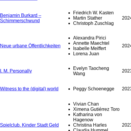
Friedrich W. Kasten
Benjamin Burkard –
Martin Stather
202
Schimmerschwund
Christoph Zuschlag
Alexandra Pirici
Annette Maechtel
Neue urbane Öffentlichkeiten
202
Isabelle Meiffert
Lorena Juan
Evelyn Taocheng
I. M. Personally
202
Wang
Witness to the (digital) world
Peggy Schoenegge
202
Vivian Chan
Ximena Gutiérrez Toro
Katharina von
Hagenow
Spielclub. Kinder Stadt Geld
Christina Harles
202
Claudia Hummel