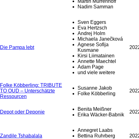
Martin Murrenhoff
Nadim Samman
Sven Eggers
Eva Hertzsch
Andrej Holm
Michaela Janečková
Agnese Sofija
Die Pampa lebt
202
Kusmane
Kirsi Liimatainen
Annette Maechtel
Adam Page
und viele weitere
Folke Köbberling: TRIBUTE
Susanne Jakob
TO OUD – Unterschätzte
202
Folke Köbberling
Ressourcen
Benita Meißner
Depot oder Deponie
202
Erika Wäcker-Babnik
Annegret Laabs
Zandile Tshabalala
Bettina Ruhrberg
202