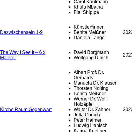
Carol Kaufmann
Khulu Mbatha
Flai Shipipa
Künstler*innen
Dazwischensein 1-9
Benita Meißner
202
Daniela Lange
The Way I See It – 6 x
David Borgmann
202
Malerei
Wolfgang Ullrich
Albert Prof. Dr.
Gerhards
Manuela Dr. Klauser
Thorsten Nolting
Benita Meißner
Werner Dr. Wolf-
Holzäpfel
Kirche Raum Gegenwart
Walter Dr. Zahner
202
Jutta Görlich
Peter Haimerl
Ludwig Hanisch
Karina Kueffner