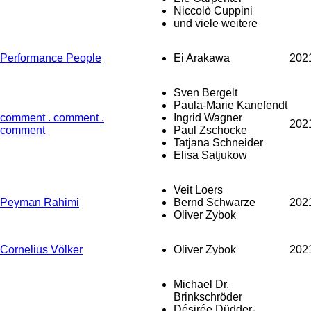
Niccolò Cuppini
und viele weitere
Performance People
Ei Arakawa
202
Sven Bergelt
Paula-Marie Kanefendt
comment . comment .
Ingrid Wagner
202
comment
Paul Zschocke
Tatjana Schneider
Elisa Satjukow
Veit Loers
Peyman Rahimi
Bernd Schwarze
202
Oliver Zybok
Cornelius Völker
Oliver Zybok
202
Michael Dr.
Brinkschröder
Désirée Düdder-