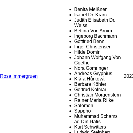
Benita Meißner
Isabel Dr. Kranz
Judith Elisabeth Dr.
Weiss
Bettina Von Arnim
Ingeborg Bachmann
Gottfried Benn
Inger Christensen
Hilde Domin
Johann Wolfgang Von
Goethe
Nora Gomringer
Andreas Gryphius
Rosa Immergruen
202
Klára Hůrková
Barbara Köhler
Gertrud Kolmar
Christian Morgenstern
Rainer Maria Rilke
Salomon
Sappho
Muhammad Schams
ad-Din Hafis
Kurt Schwitters
Ludwig Steinherr