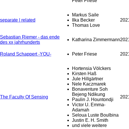
Peter Friese
Markus Saile
separate | related
Ilka Becker
202
Thomas Love
Sebastian Riemer - das ende
Katharina Zimmermann
202
des xx jahrhunderts
Roland Schappert -YOU-
Peter Friese
202
Hortensia Völckers
Kirsten Haß
Jule Hillgärtner
Nele Kaczmarek
Bonaventure Soh
Bejeng Ndikung
The Faculty Of Sensing
202
Paulin J. Hountondji
Victor U. Emma-
Adamah
Seloua Luste Boulbina
Justin E. H. Smith
und viele weitere