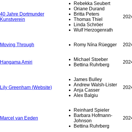
Rebekka Seubert
Oriane Durand
40 Jahre Dortmunder
Britta Peters
202
Kunstverein
Thomas Thiel
Linda Schröer
Wulf Herzogenrath
Moving Through
Romy Nína Rüegger
202
Michael Stoeber
Hangama Amiri
202
Bettina Ruhrberg
James Bulley
Andrew Walsh-Lister
Lily Greenham (Website)
202
Anja Casser
Alex Balgiu
Reinhard Spieler
Barbara Hofmann-
Marcel van Eeden
202
Johnson
Bettina Ruhrberg