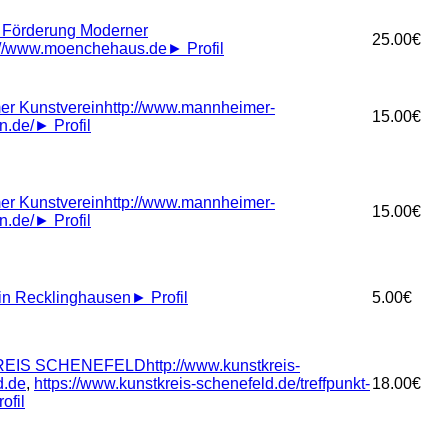
r Förderung Moderner
25.00€
://www.moenchehaus.de
►
Profil
r Kunstverein
http://www.mannheimer-
15.00€
n.de/
►
Profil
r Kunstverein
http://www.mannheimer-
15.00€
n.de/
►
Profil
in Recklinghausen
►
Profil
5.00€
EIS SCHENEFELD
http://www.kunstkreis-
d.de
,
https://www.kunstkreis-schenefeld.de/treffpunkt-
18.00€
ofil