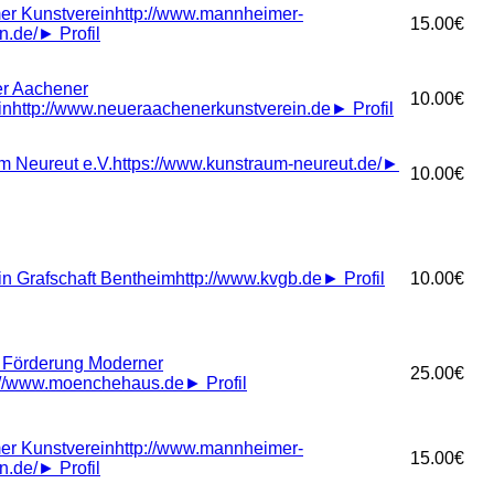
r Kunstverein
http://www.mannheimer-
15.00€
n.de/
►
Profil
r Aachener
10.00€
in
http://www.neueraachenerkunstverein.de
►
Profil
 Neureut e.V.
https://www.kunstraum-neureut.de/
►
10.00€
in Grafschaft Bentheim
http://www.kvgb.de
►
Profil
10.00€
r Förderung Moderner
25.00€
://www.moenchehaus.de
►
Profil
r Kunstverein
http://www.mannheimer-
15.00€
n.de/
►
Profil