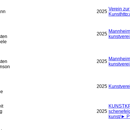
Verein zu
ann
2025
Kunst
http
Mannheime
2025
sten
kunstverei
ele
Mannheime
sten
2025
kunstverei
inson
2025
Kunstvere
he
it
KUNSTKR
ig
2025
schenefel
kunst/
►
Pr