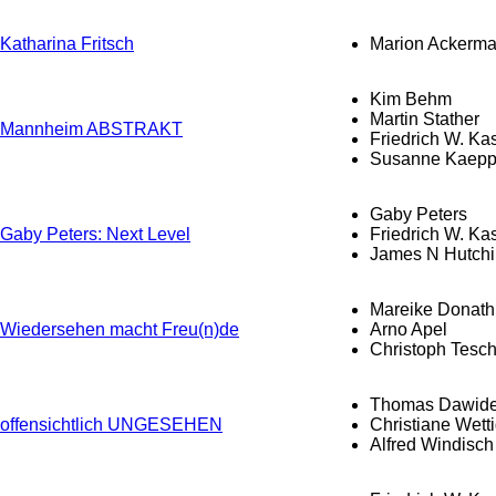
Katharina Fritsch
Marion Ackerm
Kim Behm
Martin Stather
Mannheim ABSTRAKT
Friedrich W. Ka
Susanne Kaepp
Gaby Peters
Gaby Peters: Next Level
Friedrich W. Ka
James N Hutch
Mareike Donath
Wiedersehen macht Freu(n)de
Arno Apel
Christoph Tesc
Thomas Dawide
offensichtlich UNGESEHEN
Christiane Wett
Alfred Windisch