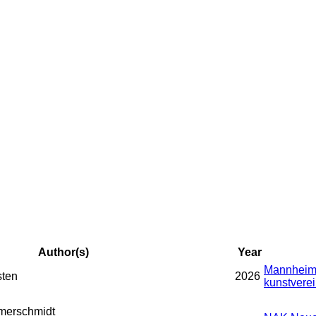
Author(s)
Year
Mannheime
sten
2026
kunstverei
merschmidt