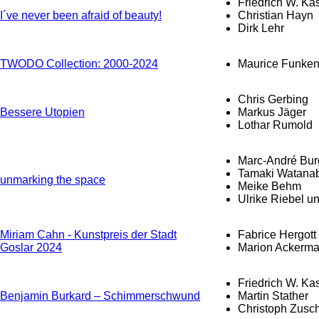
Friedrich W. Ka
I´ve never been afraid of beauty!
Christian Hayn
Dirk Lehr
TWODO Collection: 2000-2024
Maurice Funke
Chris Gerbing
Bessere Utopien
Markus Jäger
Lothar Rumold
Marc-André Bur
Tamaki Watanab
unmarking the space
Meike Behm
Ulrike Riebel 
Miriam Cahn - Kunstpreis der Stadt
Fabrice Hergott
Goslar 2024
Marion Ackerm
Friedrich W. Ka
Benjamin Burkard – Schimmerschwund
Martin Stather
Christoph Zusc