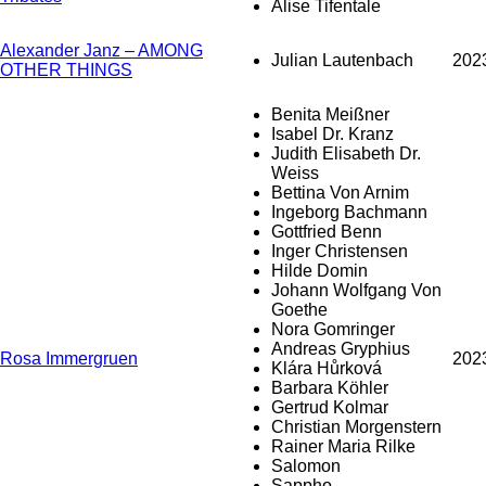
Alise Tifentale
Alexander Janz – AMONG
Julian Lautenbach
202
OTHER THINGS
Benita Meißner
Isabel Dr. Kranz
Judith Elisabeth Dr.
Weiss
Bettina Von Arnim
Ingeborg Bachmann
Gottfried Benn
Inger Christensen
Hilde Domin
Johann Wolfgang Von
Goethe
Nora Gomringer
Andreas Gryphius
Rosa Immergruen
202
Klára Hůrková
Barbara Köhler
Gertrud Kolmar
Christian Morgenstern
Rainer Maria Rilke
Salomon
Sappho