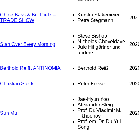
Chloë Bass & Bill Dietz –
Kerstin Stakemeier
202
TRADE SHOW
Petra Stegmann
Steve Bishop
Nicholas Cheveldave
Start Over Every Morning
202
Jule Hillgärtner und
andere
Berthold Reiß. ANTINOMIA
Berthold Reiß
202
Christian Stock
Peter Friese
202
Jae-Hyun Yoo
Alexander Steig
Prof. Dr. Vladimir M.
Sun Mu
202
Tikhoonov
Prof. em. Dr. Du-Yul
Song