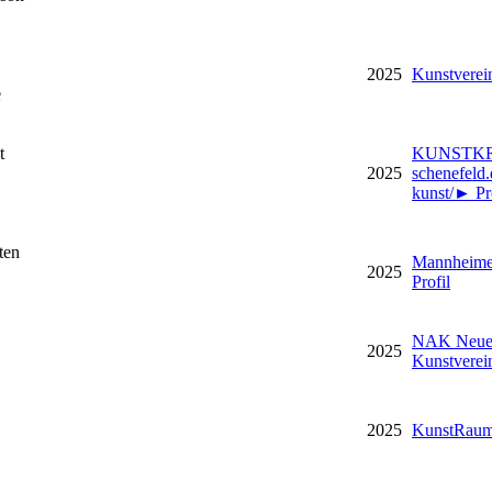
2025
Kunstverei
e
t
KUNSTKR
2025
schenefeld.
kunst/
►
Pr
ten
Mannheime
2025
Profil
NAK Neuer
2025
Kunstverei
2025
KunstRaum 