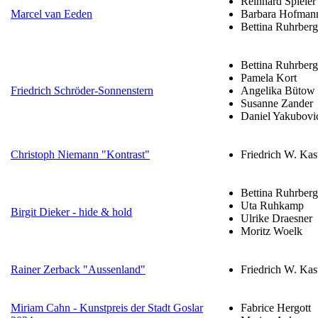
Reinhard Spieler
Marcel van Eeden
Barbara Hofman
Bettina Ruhrberg
Bettina Ruhrberg
Pamela Kort
Friedrich Schröder-Sonnenstern
Angelika Bütow
Susanne Zander
Daniel Yakubovi
Christoph Niemann "Kontrast"
Friedrich W. Kas
Bettina Ruhrberg
Uta Ruhkamp
Birgit Dieker - hide & hold
Ulrike Draesner
Moritz Woelk
Rainer Zerback "Aussenland"
Friedrich W. Kas
Miriam Cahn - Kunstpreis der Stadt Goslar
Fabrice Hergott