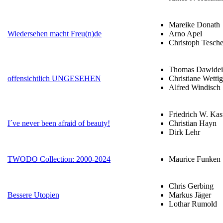
Mareike Donath
Wiedersehen macht Freu(n)de
Arno Apel
Christoph Tesch
Thomas Dawidei
offensichtlich UNGESEHEN
Christiane Wettig
Alfred Windisch
Friedrich W. Kas
I´ve never been afraid of beauty!
Christian Hayn
Dirk Lehr
TWODO Collection: 2000-2024
Maurice Funken
Chris Gerbing
Bessere Utopien
Markus Jäger
Lothar Rumold