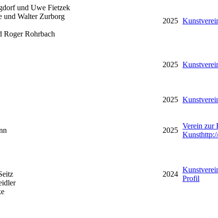
dorf und Uwe Fietzek
 und Walter Zurborg
2025
Kunstverei
nd Roger Rohrbach
2025
Kunstverei
2025
Kunstverei
Verein zur
nn
2025
Kunst
http
Kunstverei
Seitz
2024
Profil
idler
ke