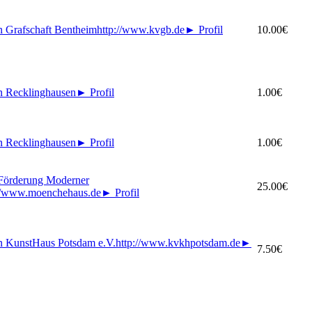
n Grafschaft Bentheim
http://www.kvgb.de
►
Profil
10.00€
n Recklinghausen
►
Profil
1.00€
n Recklinghausen
►
Profil
1.00€
 Förderung Moderner
25.00€
://www.moenchehaus.de
►
Profil
n KunstHaus Potsdam e.V.
http://www.kvkhpotsdam.de
►
7.50€