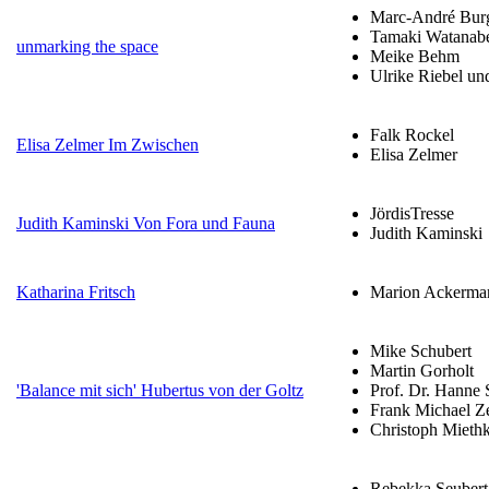
Marc-André Burg
Tamaki Watanabe
unmarking the space
Meike Behm
Ulrike Riebel u
Falk Rockel
Elisa Zelmer Im Zwischen
Elisa Zelmer
JördisTresse
Judith Kaminski Von Fora und Fauna
Judith Kaminski
Katharina Fritsch
Marion Ackerma
Mike Schubert
Martin Gorholt
'Balance mit sich' Hubertus von der Goltz
Prof. Dr. Hanne 
Frank Michael Ze
Christoph Mieth
Rebekka Seubert