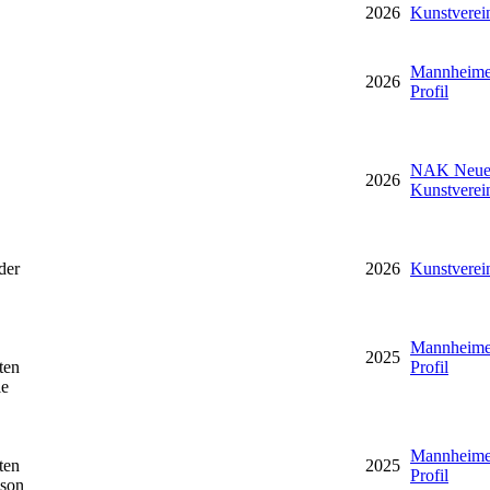
2026
Kunstverei
Mannheime
2026
Profil
NAK Neuer
2026
Kunstverei
der
2026
Kunstverei
Mannheime
2025
ten
Profil
le
Mannheime
ten
2025
Profil
nson