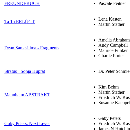
FREUNDEBUCH
Pascale Feitner
Lena Kasten
Ta Ta ERLÜGT
Martin Stather
Amelia Abraham
Andy Campbell
Dean Sameshima - Fragments
Maurice Funken
Charlie Porter
Stratus - Sonja Kuprat
Dr. Peter Schmie
Kim Behm
Martin Stather
Mannheim ABSTRAKT
Friedrich W. Kas
Susanne Kaeppe
Gaby Peters
Gaby Peters: Next Level
Friedrich W. Kas
James N Hutchi