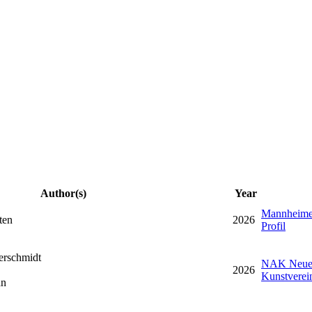
Author(s)
Year
Mannheime
ten
2026
Profil
erschmidt
NAK Neuer
2026
Kunstverei
an