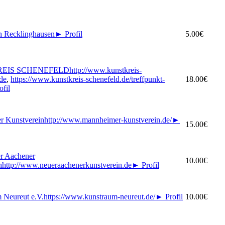
n Recklinghausen
►
Profil
5.00€
EIS SCHENEFELD
http://www.kunstkreis-
de
,
https://www.kunstkreis-schenefeld.de/treffpunkt-
18.00€
ofil
r Kunstverein
http://www.mannheimer-kunstverein.de/
►
15.00€
 Aachener
10.00€
n
http://www.neueraachenerkunstverein.de
►
Profil
Neureut e.V.
https://www.kunstraum-neureut.de/
►
Profil
10.00€