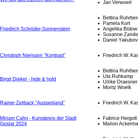
Jan Verwoert
Bettina Ruhrber
Pamela Kort
Friedrich Schröder-Sonnenstern
Angelika Bütow
Susanne Zande
Daniel Yakubov
Christoph Niemann "Kontrast"
Friedrich W. Ka
Bettina Ruhrber
Uta Ruhkamp
Birgit Dieker - hide & hold
Ulrike Draesner
Moritz Woelk
Rainer Zerback "Aussenland"
Friedrich W. Ka
Miriam Cahn - Kunstpreis der Stadt
Fabrice Hergott
Goslar 2024
Marion Ackerm