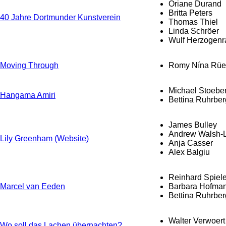
Oriane Durand
Britta Peters
40 Jahre Dortmunder Kunstverein
Thomas Thiel
Linda Schröer
Wulf Herzogenr
Moving Through
Romy Nína Rüe
Michael Stoebe
Hangama Amiri
Bettina Ruhrber
James Bulley
Andrew Walsh-L
Lily Greenham (Website)
Anja Casser
Alex Balgiu
Reinhard Spiele
Marcel van Eeden
Barbara Hofma
Bettina Ruhrber
Walter Verwoert
Wo soll das Lachen übernachten?