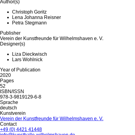
Author(s)
Christoph Goritz
Lena Johanna Reisner
Petra Stegmann
Publisher
Verein der Kunstfreunde für Wilhelmshaven e. V.
Designer(s)
Liza Dieckwisch
Lars Wohlnick
Year of Publication
2020
Pages
52
ISBN/ISSN
978-3-9819129-6-8
Sprache
deutsch
Kunstverein
Verein der Kunstfreunde für Wilhelmshaven e. V.
Contact
+49 (0) 4421 41448
info@kunsthalle-wilhelmshaven.de