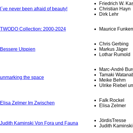
Friedrich W. Ka
I´ve never been afraid of beauty!
Christian Hayn
Dirk Lehr
TWODO Collection: 2000-2024
Maurice Funke
Chris Gerbing
Bessere Utopien
Markus Jäger
Lothar Rumold
Marc-André Bur
Tamaki Watanab
unmarking the space
Meike Behm
Ulrike Riebel 
Falk Rockel
Elisa Zelmer Im Zwischen
Elisa Zelmer
JördisTresse
Judith Kaminski Von Fora und Fauna
Judith Kaminski