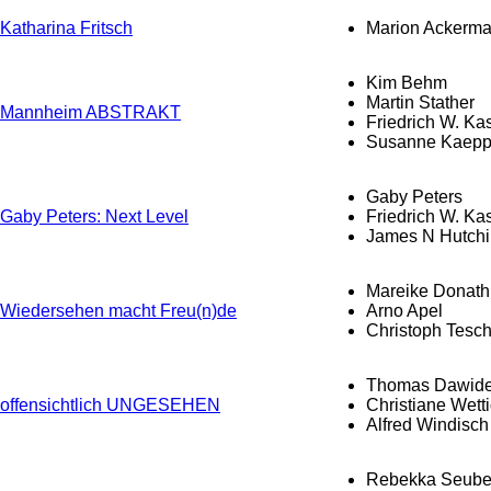
Katharina Fritsch
Marion Ackerm
Kim Behm
Martin Stather
Mannheim ABSTRAKT
Friedrich W. Ka
Susanne Kaepp
Gaby Peters
Gaby Peters: Next Level
Friedrich W. Ka
James N Hutch
Mareike Donath
Wiedersehen macht Freu(n)de
Arno Apel
Christoph Tesc
Thomas Dawide
offensichtlich UNGESEHEN
Christiane Wett
Alfred Windisch
Rebekka Seube