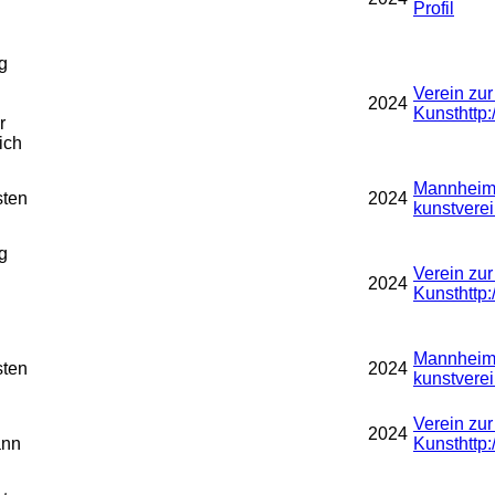
Profil
g
Verein zu
2024
Kunst
http
r
ich
Mannheime
sten
2024
kunstverei
g
Verein zu
2024
Kunst
http
Mannheime
sten
2024
kunstverei
Verein zu
2024
ann
Kunst
http