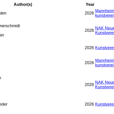
Author(s)
Year
Mannheime
sten
2026
kunstverei
merschmidt
NAK Neue
2026
Kunstvere
an
2026
Kunstvere
Mannheime
2026
kunstverei
m
NAK Neue
2026
n
Kunstvere
eder
2026
Kunstvere