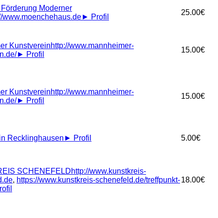
r Förderung Moderner
25.00€
://www.moenchehaus.de
►
Profil
r Kunstverein
http://www.mannheimer-
15.00€
n.de/
►
Profil
r Kunstverein
http://www.mannheimer-
15.00€
n.de/
►
Profil
in Recklinghausen
►
Profil
5.00€
EIS SCHENEFELD
http://www.kunstkreis-
d.de
,
https://www.kunstkreis-schenefeld.de/treffpunkt-
18.00€
ofil