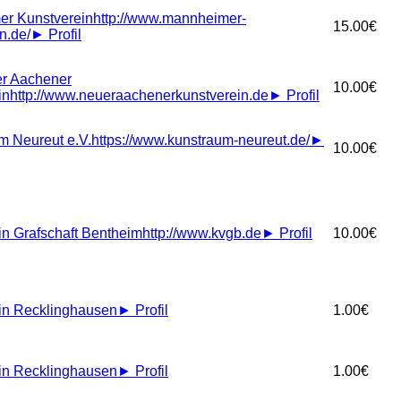
r Kunstverein
http://www.mannheimer-
15.00€
n.de/
►
Profil
r Aachener
10.00€
in
http://www.neueraachenerkunstverein.de
►
Profil
 Neureut e.V.
https://www.kunstraum-neureut.de/
►
10.00€
in Grafschaft Bentheim
http://www.kvgb.de
►
Profil
10.00€
in Recklinghausen
►
Profil
1.00€
in Recklinghausen
►
Profil
1.00€