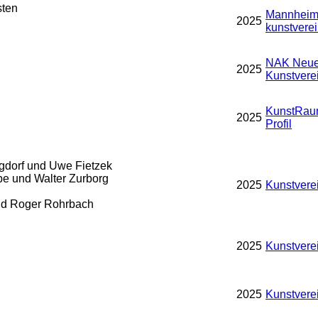
sten
Mannheime
2025
kunstverei
NAK Neue
n
2025
Kunstvere
KunstRaum
2025
Profil
gdorf und Uwe Fietzek
e und Walter Zurborg
2025
Kunstvere
und Roger Rohrbach
2025
Kunstvere
2025
Kunstvere