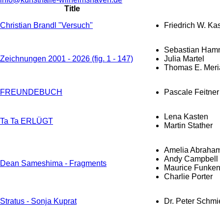
Title
Christian Brandl "Versuch"
Friedrich W. Ka
Sebastian Ham
Zeichnungen 2001 - 2026 (fig. 1 - 147)
Julia Martel
Thomas E. Meri
FREUNDEBUCH
Pascale Feitner
Lena Kasten
Ta Ta ERLÜGT
Martin Stather
Amelia Abraha
Andy Campbell
Dean Sameshima - Fragments
Maurice Funke
Charlie Porter
Stratus - Sonja Kuprat
Dr. Peter Schmi