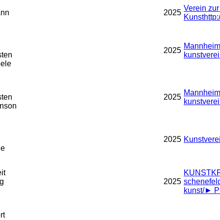
Verein zu
ann
2025
Kunst
http
Mannheime
2025
sten
kunstverei
ele
Mannheime
sten
2025
kunstverei
inson
2025
Kunstvere
he
it
KUNSTKR
ig
2025
schenefel
kunst/
►
Pr
rt