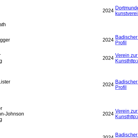
Dortmunde
2024
kunstvere
ath
Badischer
gger
2024
Profil
r
Verein zu
2024
g
Kunst
http
ister
Badischer
2024
Profil
r
Verein zu
nn-Johnson
2024
Kunst
http
g
Badischer
2024