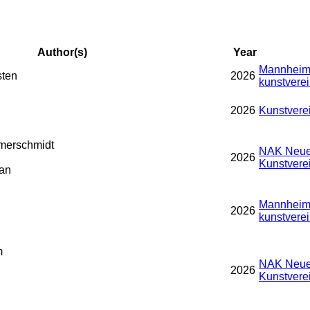
Author(s)
Year
Mannheime
sten
2026
kunstverei
2026
Kunstvere
merschmidt
NAK Neue
2026
Kunstvere
an
Mannheime
2026
kunstverei
m
NAK Neue
2026
n
Kunstvere