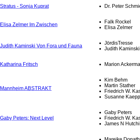
Stratus - Sonja Kuprat
Dr. Peter Schmi
Falk Rockel
Elisa Zelmer Im Zwischen
Elisa Zelmer
JördisTresse
Judith Kaminski Von Fora und Fauna
Judith Kaminski
Katharina Fritsch
Marion Ackerm
Kim Behm
Martin Stather
Mannheim ABSTRAKT
Friedrich W. Ka
Susanne Kaepp
Gaby Peters
Gaby Peters: Next Level
Friedrich W. Ka
James N Hutch
Mareike Donath