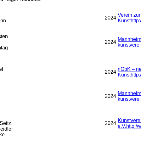
Verein zu
2024
ann
Kunst
http
sten
Mannheime
2024
kunstverei
hlag
el
nGbK – ne
2024
Kunst
http
Mannheime
2024
kunstverei
Kunstvere
Seitz
2024
e.V.
http:/
eidler
ke