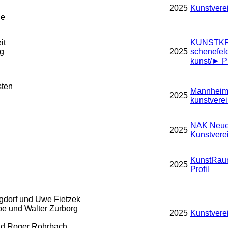
2025
Kunstvere
he
it
KUNSTKR
ig
2025
schenefel
kunst/
►
Pr
sten
Mannheime
2025
kunstverei
NAK Neue
n
2025
Kunstvere
KunstRaum
2025
Profil
gdorf und Uwe Fietzek
e und Walter Zurborg
2025
Kunstvere
und Roger Rohrbach