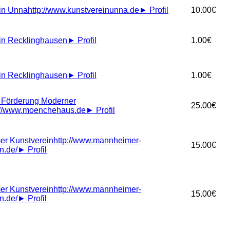
in Unna
http://www.kunstvereinunna.de
►
Profil
10.00€
in Recklinghausen
►
Profil
1.00€
in Recklinghausen
►
Profil
1.00€
r Förderung Moderner
25.00€
://www.moenchehaus.de
►
Profil
r Kunstverein
http://www.mannheimer-
15.00€
n.de/
►
Profil
r Kunstverein
http://www.mannheimer-
15.00€
n.de/
►
Profil