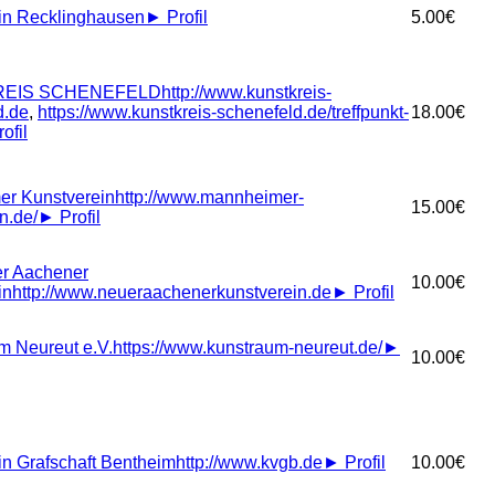
in Recklinghausen
►
Profil
5.00€
EIS SCHENEFELD
http://www.kunstkreis-
d.de
,
https://www.kunstkreis-schenefeld.de/treffpunkt-
18.00€
ofil
r Kunstverein
http://www.mannheimer-
15.00€
n.de/
►
Profil
r Aachener
10.00€
in
http://www.neueraachenerkunstverein.de
►
Profil
 Neureut e.V.
https://www.kunstraum-neureut.de/
►
10.00€
in Grafschaft Bentheim
http://www.kvgb.de
►
Profil
10.00€