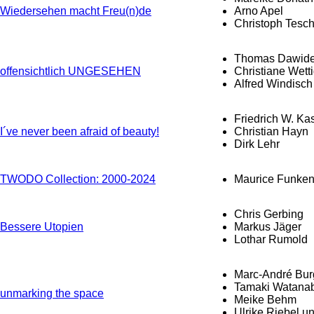
Wiedersehen macht Freu(n)de
Arno Apel
Christoph Tesc
Thomas Dawide
offensichtlich UNGESEHEN
Christiane Wett
Alfred Windisch
Friedrich W. Ka
I´ve never been afraid of beauty!
Christian Hayn
Dirk Lehr
TWODO Collection: 2000-2024
Maurice Funke
Chris Gerbing
Bessere Utopien
Markus Jäger
Lothar Rumold
Marc-André Bur
Tamaki Watanab
unmarking the space
Meike Behm
Ulrike Riebel 