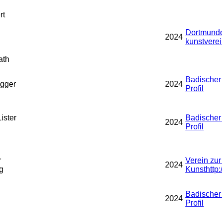
rt
Dortmunde
2024
kunstvere
ath
Badischer
gger
2024
Profil
ister
Badischer
2024
Profil
r
Verein zu
2024
g
Kunst
http
Badischer
2024
Profil