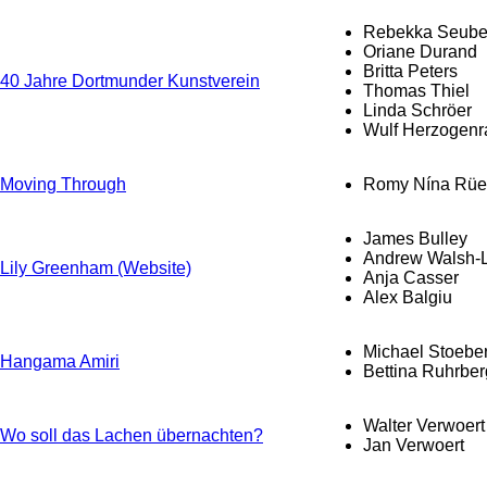
Rebekka Seube
Oriane Durand
Britta Peters
40 Jahre Dortmunder Kunstverein
Thomas Thiel
Linda Schröer
Wulf Herzogenr
Moving Through
Romy Nína Rüe
James Bulley
Andrew Walsh-L
Lily Greenham (Website)
Anja Casser
Alex Balgiu
Michael Stoebe
Hangama Amiri
Bettina Ruhrber
Walter Verwoert
Wo soll das Lachen übernachten?
Jan Verwoert