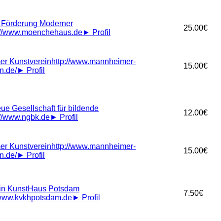
r Förderung Moderner
25.00€
://www.moenchehaus.de
►
Profil
r Kunstverein
http://www.mannheimer-
15.00€
n.de/
►
Profil
ue Gesellschaft für bildende
12.00€
://www.ngbk.de
►
Profil
r Kunstverein
http://www.mannheimer-
15.00€
n.de/
►
Profil
in KunstHaus Potsdam
7.50€
/www.kvkhpotsdam.de
►
Profil