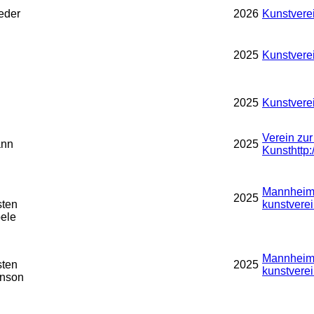
eder
2026
Kunstvere
2025
Kunstvere
2025
Kunstvere
Verein zu
ann
2025
Kunst
http
Mannheime
2025
sten
kunstverei
ele
Mannheime
sten
2025
kunstverei
inson