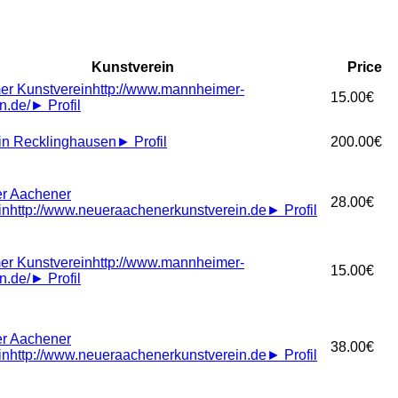
Kunstverein
Price
r Kunstverein
http://www.mannheimer-
15.00€
n.de/
►
Profil
in Recklinghausen
►
Profil
200.00€
r Aachener
28.00€
in
http://www.neueraachenerkunstverein.de
►
Profil
r Kunstverein
http://www.mannheimer-
15.00€
n.de/
►
Profil
r Aachener
38.00€
in
http://www.neueraachenerkunstverein.de
►
Profil