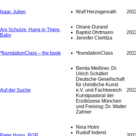
Isaac Julien
Wulf Herzogenrath
202
Oriane Durand
Ani Schulze, Hang in There,
Baptist Ohrtmann
202
Baby
Jennifer Cierlitza
*foundationClass – the book
*foundationClass
202
Benita Meißner, Dr.
Ulrich Schäfert
Deutsche Gesellschaft
für christliche Kunst
Auf der Suche
e.V. und Fachbereich
202
Kunstpastoral der
Erzdiözese München
und Freising: Dr. Walter
Zahner
Nina Holm
Rudolf Inderst
Peter Hoiss. RGB
202