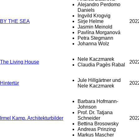
Alejandro Perdomo
Daniels
Ingvild Krogvig
BY THE SEA
Sirje Helme
202
Jasmin Meinold
Pavlína Morganová
Petra Stegmann
Johanna Wolz
Nele Kaczmarek
The Living House
202
Claudia Pagès Rabal
Jule Hillgärtner und
Hintertür
202
Nele Kaczmarek
Barbara Hofmann-
Johnson
Prof. Dr. Tatjana
Irmel Kamp. Architekturbilder
Schneider
202
Bettina Brosowsky
Andreas Prinzing
Markus Mascher