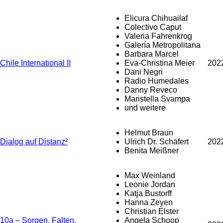
Elicura Chihuailaf
Colectivo Caput
Valeria Fahrenkrog
Galería Metropolitana
Barbara Marcel
Chile International II
Eva-Christina Meier
202
Dani Negri
Radio Humedales
Danny Reveco
Maristella Svampa
und weitere
Helmut Braun
Dialog auf Distanz²
Ulrich Dr. Schäfert
202
Benita Meißner
Max Weinland
Leonie Jordan
Katja Bustorff
Hanna Zeyen
Christian Elster
10a – Sorgen, Falten,
Angela Schoop