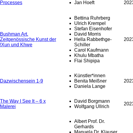
Processes
Jan Hoeft
202
Bettina Ruhrberg
Ulrich Krempel
Stefan Eisenhofer
Bushman Art.
David Morris
Zeitgenössische Kunst der
Hella Rabbethge-
202
!Xun und Khwe
Schiller
Carol Kaufmann
Khulu Mbatha
Flai Shipipa
Künstler*innen
Dazwischensein 1-9
Benita Meißner
202
Daniela Lange
The Way I See It – 6 x
David Borgmann
202
Malerei
Wolfgang Ullrich
Albert Prof. Dr.
Gerhards
Manuela Dr. Klauser