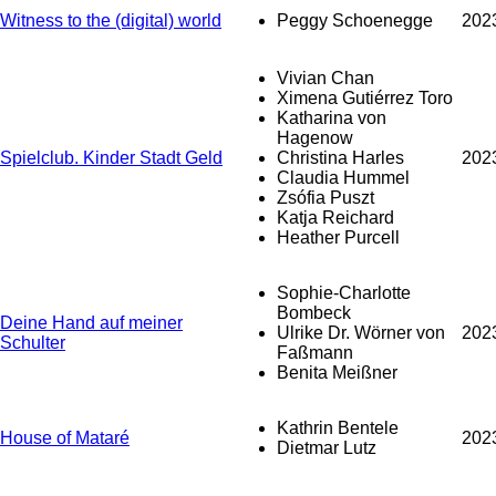
Witness to the (digital) world
Peggy Schoenegge
202
Vivian Chan
Ximena Gutiérrez Toro
Katharina von
Hagenow
Spielclub. Kinder Stadt Geld
Christina Harles
202
Claudia Hummel
Zsófia Puszt
Katja Reichard
Heather Purcell
Sophie-Charlotte
Bombeck
Deine Hand auf meiner
Ulrike Dr. Wörner von
202
Schulter
Faßmann
Benita Meißner
Kathrin Bentele
House of Mataré
202
Dietmar Lutz