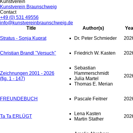
Kunstverein
Kunstverein Braunschweig
Contact
+49 (0) 531 49556
info@kunstvereinbraunschweig.de
Title
Author(s)
Yea
Stratus - Sonja Kuprat
Dr. Peter Schmieder
202
Christian Brandl "Versuch"
Friedrich W. Kasten
202
Sebastian
Zeichnungen 2001 - 2026
Hammerschmidt
202
(fig. 1 - 147)
Julia Martel
Thomas E. Merian
FREUNDEBUCH
Pascale Feitner
202
Lena Kasten
Ta Ta ERLÜGT
202
Martin Stather