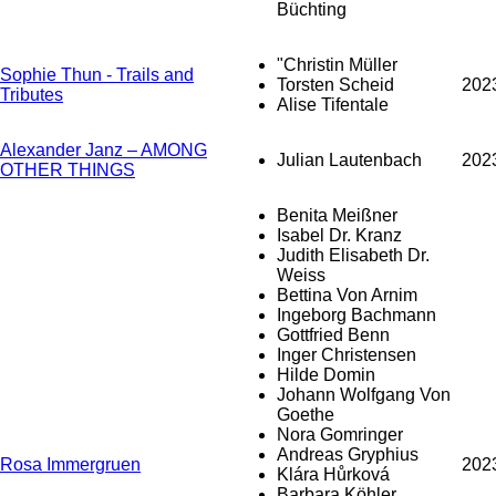
Büchting
"Christin Müller
Sophie Thun - Trails and
Torsten Scheid
202
Tributes
Alise Tifentale
Alexander Janz – AMONG
Julian Lautenbach
202
OTHER THINGS
Benita Meißner
Isabel Dr. Kranz
Judith Elisabeth Dr.
Weiss
Bettina Von Arnim
Ingeborg Bachmann
Gottfried Benn
Inger Christensen
Hilde Domin
Johann Wolfgang Von
Goethe
Nora Gomringer
Andreas Gryphius
Rosa Immergruen
202
Klára Hůrková
Barbara Köhler