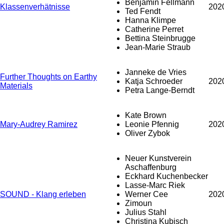
Benjamin Fellmann
Klassenverhätnisse
202
Ted Fendt
Hanna Klimpe
Catherine Perret
Bettina Steinbrugge
Jean-Marie Straub
Janneke de Vries
Further Thoughts on Earthy
Katja Schroeder
202
Materials
Petra Lange-Berndt
Kate Brown
Mary-Audrey Ramirez
Leonie Pfennig
202
Oliver Zybok
Neuer Kunstverein
Aschaffenburg
Eckhard Kuchenbecker
Lasse-Marc Riek
SOUND - Klang erleben
Werner Cee
202
Zimoun
Julius Stahl
Christina Kubisch