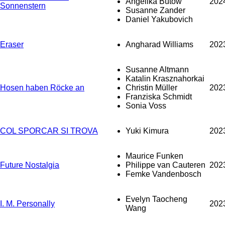
Angelika Bütow
202
Sonnenstern
Susanne Zander
Daniel Yakubovich
Eraser
Angharad Williams
202
Susanne Altmann
Katalin Krasznahorkai
Hosen haben Röcke an
Christin Müller
202
Franziska Schmidt
Sonia Voss
COL SPORCAR SI TROVA
Yuki Kimura
202
Maurice Funken
Future Nostalgia
Philippe van Cauteren
202
Femke Vandenbosch
Evelyn Taocheng
I. M. Personally
202
Wang