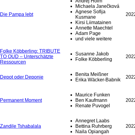
Andrej Holm
Michaela Janečková
Agnese Sofija
Die Pampa lebt
202
Kusmane
Kirsi Liimatainen
Annette Maechtel
Adam Page
und viele weitere
Folke Köbberling: TRIBUTE
Susanne Jakob
TO OUD – Unterschätzte
202
Folke Köbberling
Ressourcen
Benita Meißner
Depot oder Deponie
202
Erika Wäcker-Babnik
Maurice Funken
Permanent Moment
Ben Kaufmann
202
Renate Puvogel
Annegret Laabs
Zandile Tshabalala
Bettina Ruhrberg
202
Naila Opiangah