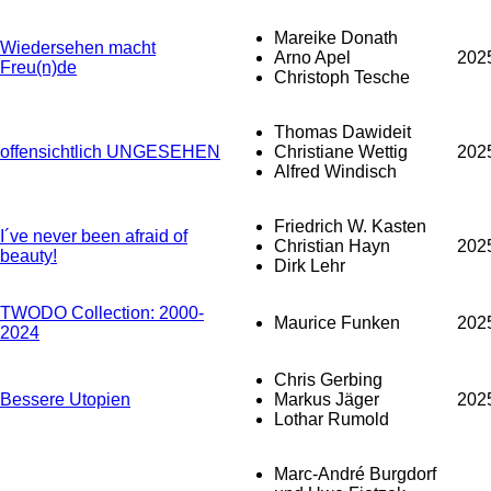
Mareike Donath
Wiedersehen macht
Arno Apel
202
Freu(n)de
Christoph Tesche
Thomas Dawideit
offensichtlich UNGESEHEN
Christiane Wettig
202
Alfred Windisch
Friedrich W. Kasten
I´ve never been afraid of
Christian Hayn
202
beauty!
Dirk Lehr
TWODO Collection: 2000-
Maurice Funken
202
2024
Chris Gerbing
Bessere Utopien
Markus Jäger
202
Lothar Rumold
Marc-André Burgdorf