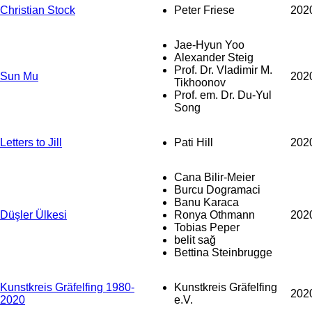
Christian Stock
Peter Friese
202
Jae-Hyun Yoo
Alexander Steig
Prof. Dr. Vladimir M.
Sun Mu
202
Tikhoonov
Prof. em. Dr. Du-Yul
Song
Letters to Jill
Pati Hill
202
Cana Bilir-Meier
Burcu Dogramaci
Banu Karaca
Düşler Ülkesi
Ronya Othmann
202
Tobias Peper
belit sağ
Bettina Steinbrugge
Kunstkreis Gräfelfing 1980-
Kunstkreis Gräfelfing
202
2020
e.V.