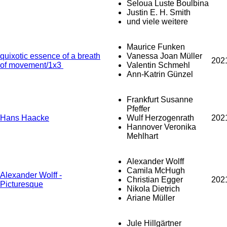
Seloua Luste Boulbina
Justin E. H. Smith
und viele weitere
Maurice Funken
quixotic essence of a breath
Vanessa Joan Müller
202
of movement/1x3
Valentin Schmehl
Ann-Katrin Günzel
Frankfurt Susanne
Pfeffer
Hans Haacke
Wulf Herzogenrath
202
Hannover Veronika
Mehlhart
Alexander Wolff
Camila McHugh
Alexander Wolff -
Christian Egger
202
Picturesque
Nikola Dietrich
Ariane Müller
Jule Hillgärtner