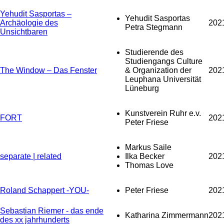
Yehudit Sasportas –
Yehudit Sasportas
Archäologie des
202
Petra Stegmann
Unsichtbaren
Studierende des
Studiengangs Culture
The Window – Das Fenster
& Organization der
202
Leuphana Universität
Lüneburg
Kunstverein Ruhr e.v.
FORT
202
Peter Friese
Markus Saile
separate | related
Ilka Becker
202
Thomas Love
Roland Schappert -YOU-
Peter Friese
202
Sebastian Riemer - das ende
Katharina Zimmermann
202
des xx jahrhunderts