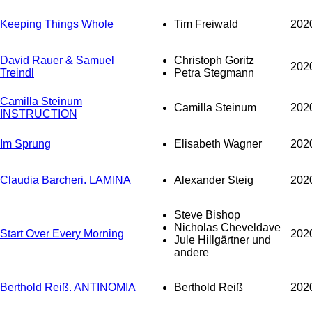
Keeping Things Whole
Tim Freiwald
202
David Rauer & Samuel
Christoph Goritz
202
Treindl
Petra Stegmann
Camilla Steinum
Camilla Steinum
202
INSTRUCTION
Im Sprung
Elisabeth Wagner
202
Claudia Barcheri. LAMINA
Alexander Steig
202
Steve Bishop
Nicholas Cheveldave
Start Over Every Morning
202
Jule Hillgärtner und
andere
Berthold Reiß. ANTINOMIA
Berthold Reiß
202