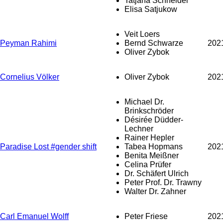
Tatjana Schneider
Elisa Satjukow
Veit Loers
Peyman Rahimi
Bernd Schwarze
202
Oliver Zybok
Cornelius Völker
Oliver Zybok
202
Michael Dr.
Brinkschröder
Désirée Düdder-
Lechner
Rainer Hepler
Paradise Lost #gender shift
Tabea Hopmans
202
Benita Meißner
Celina Prüfer
Dr. Schäfert Ulrich
Peter Prof. Dr. Trawny
Walter Dr. Zahner
Carl Emanuel Wolff
Peter Friese
202