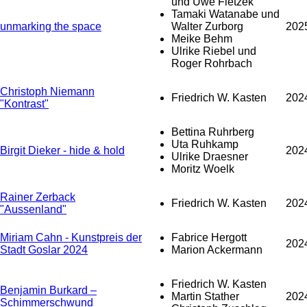
und Uwe Fietzek
Tamaki Watanabe und
unmarking the space
Walter Zurborg
202
Meike Behm
Ulrike Riebel und
Roger Rohrbach
Christoph Niemann
Friedrich W. Kasten
202
"Kontrast"
Bettina Ruhrberg
Uta Ruhkamp
Birgit Dieker - hide & hold
202
Ulrike Draesner
Moritz Woelk
Rainer Zerback
Friedrich W. Kasten
202
"Aussenland"
Miriam Cahn - Kunstpreis der
Fabrice Hergott
202
Stadt Goslar 2024
Marion Ackermann
Friedrich W. Kasten
Benjamin Burkard –
Martin Stather
202
Schimmerschwund