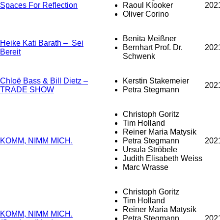
Spaces For Reflection
Raoul Klooker
202
Oliver Corino
Benita Meißner
Heike Kati Barath – Sei
Bernhart Prof. Dr.
202
Bereit
Schwenk
Chloë Bass & Bill Dietz –
Kerstin Stakemeier
202
TRADE SHOW
Petra Stegmann
Christoph Goritz
Tim Holland
Reiner Maria Matysik
KOMM, NIMM MICH.
Petra Stegmann
202
Ursula Ströbele
Judith Elisabeth Weiss
Marc Wrasse
Christoph Goritz
Tim Holland
Reiner Maria Matysik
KOMM, NIMM MICH.
Petra Stegmann
202