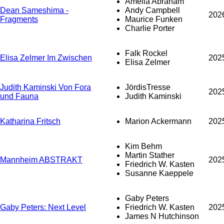
Amelia Abraham
Dean Sameshima -
Andy Campbell
202
Fragments
Maurice Funken
Charlie Porter
Falk Rockel
Elisa Zelmer Im Zwischen
202
Elisa Zelmer
Judith Kaminski Von Fora
JördisTresse
202
und Fauna
Judith Kaminski
Katharina Fritsch
Marion Ackermann
202
Kim Behm
Martin Stather
Mannheim ABSTRAKT
202
Friedrich W. Kasten
Susanne Kaeppele
Gaby Peters
Gaby Peters: Next Level
Friedrich W. Kasten
202
James N Hutchinson