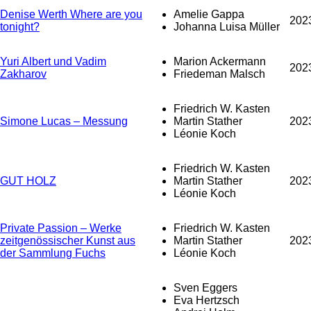
Denise Werth Where are you
Amelie Gappa
202
tonight?
Johanna Luisa Müller
Yuri Albert und Vadim
Marion Ackermann
202
Zakharov
Friedeman Malsch
Friedrich W. Kasten
Simone Lucas – Messung
Martin Stather
202
Léonie Koch
Friedrich W. Kasten
GUT HOLZ
Martin Stather
202
Léonie Koch
Private Passion – Werke
Friedrich W. Kasten
zeitgenössischer Kunst aus
Martin Stather
202
der Sammlung Fuchs
Léonie Koch
Sven Eggers
Eva Hertzsch