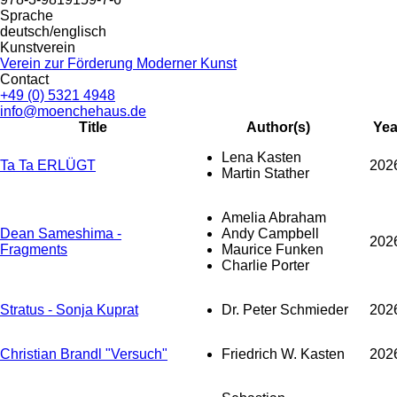
Sprache
deutsch/englisch
Kunstverein
Verein zur Förderung Moderner Kunst
Contact
+49 (0) 5321 4948
info@moenchehaus.de
Title
Author(s)
Yea
Lena Kasten
Ta Ta ERLÜGT
202
Martin Stather
Amelia Abraham
Dean Sameshima -
Andy Campbell
202
Fragments
Maurice Funken
Charlie Porter
Stratus - Sonja Kuprat
Dr. Peter Schmieder
202
Christian Brandl "Versuch"
Friedrich W. Kasten
202