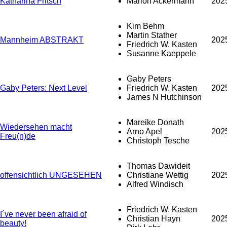
Katharina Fritsch
Marion Ackermann
202
Kim Behm
Martin Stather
Mannheim ABSTRAKT
202
Friedrich W. Kasten
Susanne Kaeppele
Gaby Peters
Gaby Peters: Next Level
Friedrich W. Kasten
202
James N Hutchinson
Mareike Donath
Wiedersehen macht
Arno Apel
202
Freu(n)de
Christoph Tesche
Thomas Dawideit
offensichtlich UNGESEHEN
Christiane Wettig
202
Alfred Windisch
Friedrich W. Kasten
I´ve never been afraid of
Christian Hayn
202
beauty!