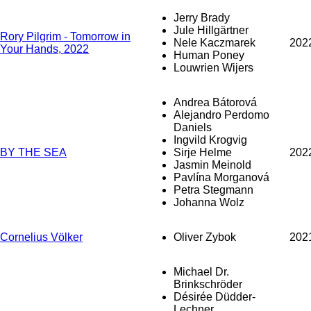
Jerry Brady
Jule Hillgärtner
Rory Pilgrim - Tomorrow in
Nele Kaczmarek
202
Your Hands, 2022
Human Poney
Louwrien Wijers
Andrea Bátorová
Alejandro Perdomo
Daniels
Ingvild Krogvig
BY THE SEA
Sirje Helme
202
Jasmin Meinold
Pavlína Morganová
Petra Stegmann
Johanna Wolz
Cornelius Völker
Oliver Zybok
202
Michael Dr.
Brinkschröder
Désirée Düdder-
Lechner