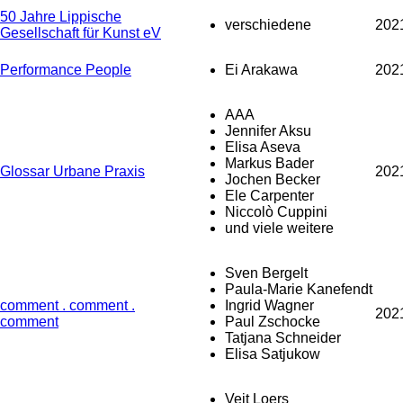
50 Jahre Lippische
verschiedene
202
Gesellschaft für Kunst eV
Performance People
Ei Arakawa
202
AAA
Jennifer Aksu
Elisa Aseva
Markus Bader
Glossar Urbane Praxis
202
Jochen Becker
Ele Carpenter
Niccolò Cuppini
und viele weitere
Sven Bergelt
Paula-Marie Kanefendt
comment . comment .
Ingrid Wagner
202
comment
Paul Zschocke
Tatjana Schneider
Elisa Satjukow
Veit Loers