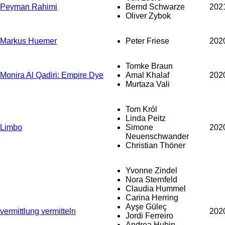
Peyman Rahimi
Bernd Schwarze
202
Oliver Zybok
Markus Huemer
Peter Friese
202
Tomke Braun
Monira Al Qadiri: Empire Dye
Amal Khalaf
202
Murtaza Vali
Tom Król
Linda Peitz
Limbo
Simone
202
Neuenschwander
Christian Thöner
Yvonne Zindel
Nora Sternfeld
Claudia Hummel
Carina Herring
Ayşe Güleç
vermittlung vermitteln
202
Jordi Ferreiro
Andrea Hubin