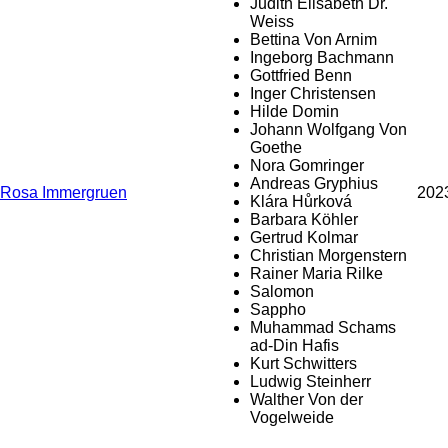
Judith Elisabeth Dr.
Weiss
Bettina Von Arnim
Ingeborg Bachmann
Gottfried Benn
Inger Christensen
Hilde Domin
Johann Wolfgang Von
Goethe
Nora Gomringer
Andreas Gryphius
Rosa Immergruen
202
Klára Hůrková
Barbara Köhler
Gertrud Kolmar
Christian Morgenstern
Rainer Maria Rilke
Salomon
Sappho
Muhammad Schams
ad-Din Hafis
Kurt Schwitters
Ludwig Steinherr
Walther Von der
Vogelweide