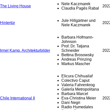
Nele Kaczmarek
The Living House
202
Claudia Pagès Rabal
Jule Hillgärtner und
Hintertür
202
Nele Kaczmarek
Barbara Hofmann-
Johnson
Prof. Dr. Tatjana
Irmel Kamp. Architekturbilder
Schneider
202
Bettina Brosowsky
Andreas Prinzing
Markus Mascher
Elicura Chihuailaf
Colectivo Caput
Valeria Fahrenkrog
Galería Metropolitana
Barbara Marcel
Chile International II
Eva-Christina Meier
202
Dani Negri
Radio Humedales