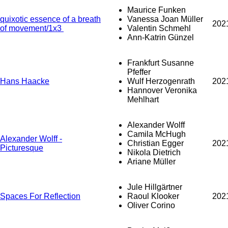
Maurice Funken
quixotic essence of a breath
Vanessa Joan Müller
202
of movement/1x3
Valentin Schmehl
Ann-Katrin Günzel
Frankfurt Susanne
Pfeffer
Hans Haacke
Wulf Herzogenrath
202
Hannover Veronika
Mehlhart
Alexander Wolff
Camila McHugh
Alexander Wolff -
Christian Egger
202
Picturesque
Nikola Dietrich
Ariane Müller
Jule Hillgärtner
Spaces For Reflection
Raoul Klooker
202
Oliver Corino