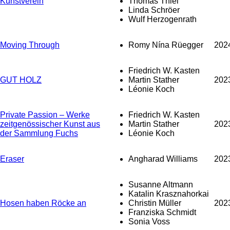
Kunstverein
Thomas Thiel
Linda Schröer
Wulf Herzogenrath
Moving Through
Romy Nína Rüegger
202
Friedrich W. Kasten
GUT HOLZ
Martin Stather
202
Léonie Koch
Private Passion – Werke
Friedrich W. Kasten
zeitgenössischer Kunst aus
Martin Stather
202
der Sammlung Fuchs
Léonie Koch
Eraser
Angharad Williams
202
Susanne Altmann
Katalin Krasznahorkai
Hosen haben Röcke an
Christin Müller
202
Franziska Schmidt
Sonia Voss