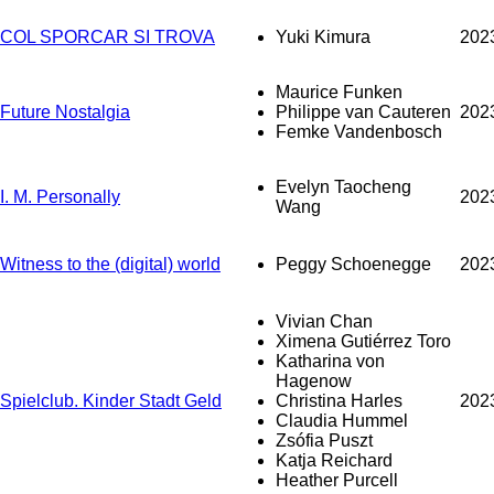
COL SPORCAR SI TROVA
Yuki Kimura
202
Maurice Funken
Future Nostalgia
Philippe van Cauteren
202
Femke Vandenbosch
Evelyn Taocheng
I. M. Personally
202
Wang
Witness to the (digital) world
Peggy Schoenegge
202
Vivian Chan
Ximena Gutiérrez Toro
Katharina von
Hagenow
Spielclub. Kinder Stadt Geld
Christina Harles
202
Claudia Hummel
Zsófia Puszt
Katja Reichard
Heather Purcell