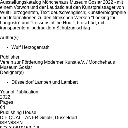
Ausstellungskatalog Mönchehaus Museum Goslar 2022 - mit
einem Vorwort und der Laudatio auf den Kunstpreisträger von
Wulf Herzogenrath, Text: deutsch/englisch; Künstlerbiographie
und Informationen zu den filmischen Werken "Looking for
Langnsto" und "Lessons of the Hour"; broschürt, mit
transparentem, bedrucktem Schutzumschlag
Author(s)
Wulf Herzogenrath
Publisher
Verein zur Förderung Moderner Kunst e.V. / Mönchehaus
Museum Goslar
Designer(s)
Düsseldorf Lambert und Lambert
Year of Publication
2022
Pages
64
Publishing House
DIE QUALITANER GmbH, Düsseldorf
ISBN/ISSN
978-3-9819159-7-6