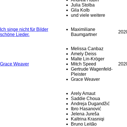
Julia Stolba
Gila Kolb
und viele weitere
Ich singe nicht für Bilder
Maximiliane
202
schöne Lieder.
Baumgartner
Melissa Canbaz
Amely Deiss
Malte Lin-Kröger
Grace Weaver
Mitch Speed
202
Gertrude Wagenfeld-
Pleister
Grace Weaver
Arely Amaut
Saddie Choua
Andreja Dugandžić
Ibro Hasanović
Jelena Jureša
Kaltrina Krasniqi
Bruno Leitão