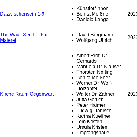
Künstler*innen
Dazwischensein 1-9
Benita Meißner
202
Daniela Lange
The Way I See It – 6 x
David Borgmann
202
Malerei
Wolfgang Ullrich
Albert Prof. Dr.
Gerhards
Manuela Dr. Klauser
Thorsten Nolting
Benita Meißner
Werner Dr. Wolf-
Holzäpfel
Kirche Raum Gegenwart
Walter Dr. Zahner
202
Jutta Görlich
Peter Haimerl
Ludwig Hanisch
Karina Kueffner
Tom Kristen
Ursula Kristen
Empfangshalle