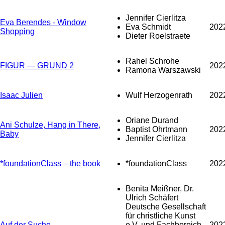
Jennifer Cierlitza
Eva Berendes - Window
Eva Schmidt
202
Shopping
Dieter Roelstraete
Rahel Schrohe
FIGUR — GRUND 2
202
Ramona Warszawski
Isaac Julien
Wulf Herzogenrath
202
Oriane Durand
Ani Schulze, Hang in There,
Baptist Ohrtmann
202
Baby
Jennifer Cierlitza
*foundationClass – the book
*foundationClass
202
Benita Meißner, Dr.
Ulrich Schäfert
Deutsche Gesellschaft
für christliche Kunst
Auf der Suche
e.V. und Fachbereich
202