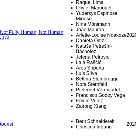
Raquel Lima
Olivier Marbouef
Yuderkys Espinosa
Miñoso
Nina Möntmann
João Mourão
Not Fully Human, Not Human
Arlette-Louise Ndakoze
202
at All
Daniela Ortiz
Nataša Petrešin-
Bachelez
Jelena Petrović
Lala Rašćić
Ares Shporta
Luís Silva
Bettina Steinbrugge
Nora Sternfeld
Pieternel Vermoortel
Francisco Godoy Vega
Emilie Villez
Zairong Xiang
Berit Schneidereit
tourist
202
Christina Irrgang