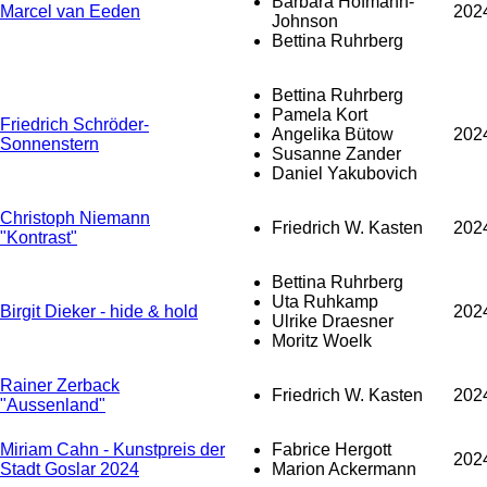
Barbara Hofmann-
Marcel van Eeden
202
Johnson
Bettina Ruhrberg
Bettina Ruhrberg
Pamela Kort
Friedrich Schröder-
Angelika Bütow
202
Sonnenstern
Susanne Zander
Daniel Yakubovich
Christoph Niemann
Friedrich W. Kasten
202
"Kontrast"
Bettina Ruhrberg
Uta Ruhkamp
Birgit Dieker - hide & hold
202
Ulrike Draesner
Moritz Woelk
Rainer Zerback
Friedrich W. Kasten
202
"Aussenland"
Miriam Cahn - Kunstpreis der
Fabrice Hergott
202
Stadt Goslar 2024
Marion Ackermann