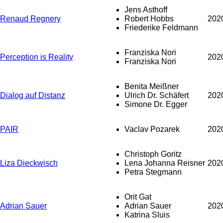
Jens Asthoff
Renaud Regnery
Robert Hobbs
202
Friederike Feldmann
Franziska Nori
Perception is Reality
202
Franziska Nori
Benita Meißner
Dialog auf Distanz
Ulrich Dr. Schäfert
202
Simone Dr. Egger
PAIR
Vaclav Pozarek
202
Christoph Goritz
Liza Dieckwisch
Lena Johanna Reisner
202
Petra Stegmann
Orit Gat
Adrian Sauer
Adrian Sauer
202
Katrina Sluis