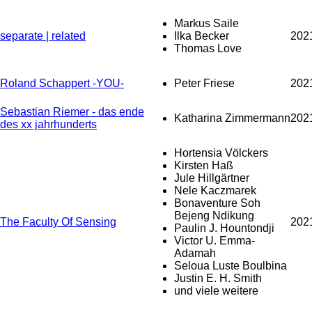
Markus Saile
separate | related
Ilka Becker
202
Thomas Love
Roland Schappert -YOU-
Peter Friese
202
Sebastian Riemer - das ende
Katharina Zimmermann
202
des xx jahrhunderts
Hortensia Völckers
Kirsten Haß
Jule Hillgärtner
Nele Kaczmarek
Bonaventure Soh
Bejeng Ndikung
The Faculty Of Sensing
202
Paulin J. Hountondji
Victor U. Emma-
Adamah
Seloua Luste Boulbina
Justin E. H. Smith
und viele weitere