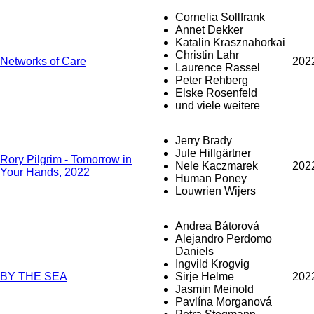
Cornelia Sollfrank
Annet Dekker
Katalin Krasznahorkai
Christin Lahr
Networks of Care
202
Laurence Rassel
Peter Rehberg
Elske Rosenfeld
und viele weitere
Jerry Brady
Jule Hillgärtner
Rory Pilgrim - Tomorrow in
Nele Kaczmarek
202
Your Hands, 2022
Human Poney
Louwrien Wijers
Andrea Bátorová
Alejandro Perdomo
Daniels
Ingvild Krogvig
BY THE SEA
Sirje Helme
202
Jasmin Meinold
Pavlína Morganová