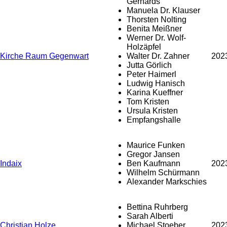
Gerhards
Manuela Dr. Klauser
Thorsten Nolting
Benita Meißner
Werner Dr. Wolf-
Holzäpfel
Kirche Raum Gegenwart
Walter Dr. Zahner
202
Jutta Görlich
Peter Haimerl
Ludwig Hanisch
Karina Kueffner
Tom Kristen
Ursula Kristen
Empfangshalle
Maurice Funken
Gregor Jansen
Indaix
Ben Kaufmann
202
Wilhelm Schürmann
Alexander Markschies
Bettina Ruhrberg
Sarah Alberti
Christian Holze
Michael Stoeber
202