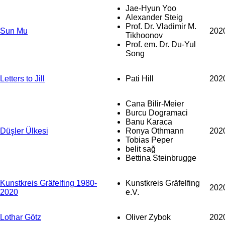
Jae-Hyun Yoo
Alexander Steig
Prof. Dr. Vladimir M.
Sun Mu
202
Tikhoonov
Prof. em. Dr. Du-Yul
Song
Letters to Jill
Pati Hill
202
Cana Bilir-Meier
Burcu Dogramaci
Banu Karaca
Düşler Ülkesi
Ronya Othmann
202
Tobias Peper
belit sağ
Bettina Steinbrugge
Kunstkreis Gräfelfing 1980-
Kunstkreis Gräfelfing
202
2020
e.V.
Lothar Götz
Oliver Zybok
202