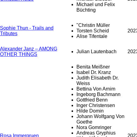
Michael und Felix
Büchting
"Christin Müller
Sophie Thun - Trails and
Torsten Scheid
202
Tributes
Alise Tifentale
Alexander Janz – AMONG
Julian Lautenbach
202
OTHER THINGS
Benita Meißner
Isabel Dr. Kranz
Judith Elisabeth Dr.
Weiss
Bettina Von Arnim
Ingeborg Bachmann
Gottfried Benn
Inger Christensen
Hilde Domin
Johann Wolfgang Von
Goethe
Nora Gomringer
Andreas Gryphius
Rosa Immergruen
202