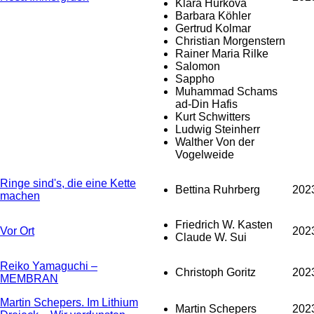
Klára Hůrková
Barbara Köhler
Gertrud Kolmar
Christian Morgenstern
Rainer Maria Rilke
Salomon
Sappho
Muhammad Schams
ad-Din Hafis
Kurt Schwitters
Ludwig Steinherr
Walther Von der
Vogelweide
Ringe sind's, die eine Kette
Bettina Ruhrberg
202
machen
Friedrich W. Kasten
Vor Ort
202
Claude W. Sui
Reiko Yamaguchi –
Christoph Goritz
202
MEMBRAN
Martin Schepers. Im Lithium
Martin Schepers
202