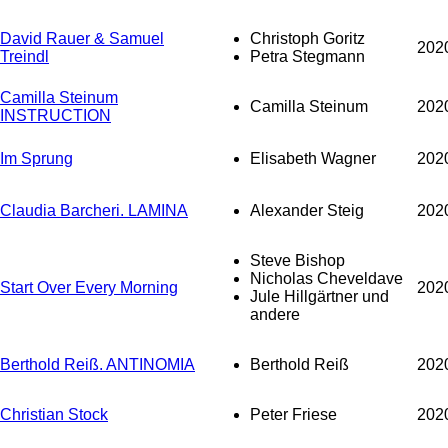
David Rauer & Samuel
Christoph Goritz
202
Treindl
Petra Stegmann
Camilla Steinum
Camilla Steinum
202
INSTRUCTION
Im Sprung
Elisabeth Wagner
202
Claudia Barcheri. LAMINA
Alexander Steig
202
Steve Bishop
Nicholas Cheveldave
Start Over Every Morning
202
Jule Hillgärtner und
andere
Berthold Reiß. ANTINOMIA
Berthold Reiß
202
Christian Stock
Peter Friese
202