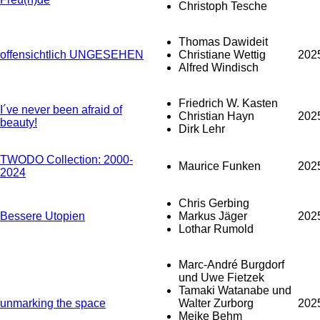
Christoph Tesche
Thomas Dawideit
offensichtlich UNGESEHEN
Christiane Wettig
202
Alfred Windisch
Friedrich W. Kasten
I´ve never been afraid of
Christian Hayn
202
beauty!
Dirk Lehr
TWODO Collection: 2000-
Maurice Funken
202
2024
Chris Gerbing
Bessere Utopien
Markus Jäger
202
Lothar Rumold
Marc-André Burgdorf
und Uwe Fietzek
Tamaki Watanabe und
unmarking the space
Walter Zurborg
202
Meike Behm