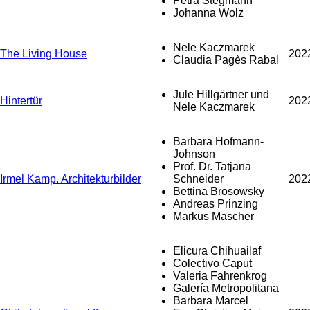
Petra Stegmann
Johanna Wolz
Nele Kaczmarek
The Living House
202
Claudia Pagès Rabal
Jule Hillgärtner und
Hintertür
202
Nele Kaczmarek
Barbara Hofmann-
Johnson
Prof. Dr. Tatjana
Irmel Kamp. Architekturbilder
Schneider
202
Bettina Brosowsky
Andreas Prinzing
Markus Mascher
Elicura Chihuailaf
Colectivo Caput
Valeria Fahrenkrog
Galería Metropolitana
Barbara Marcel