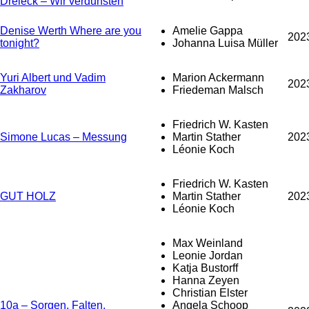
Dreieck – Wir verdunsten
Denise Werth Where are you
Amelie Gappa
202
tonight?
Johanna Luisa Müller
Yuri Albert und Vadim
Marion Ackermann
202
Zakharov
Friedeman Malsch
Friedrich W. Kasten
Simone Lucas – Messung
Martin Stather
202
Léonie Koch
Friedrich W. Kasten
GUT HOLZ
Martin Stather
202
Léonie Koch
Max Weinland
Leonie Jordan
Katja Bustorff
Hanna Zeyen
Christian Elster
10a – Sorgen, Falten,
Angela Schoop