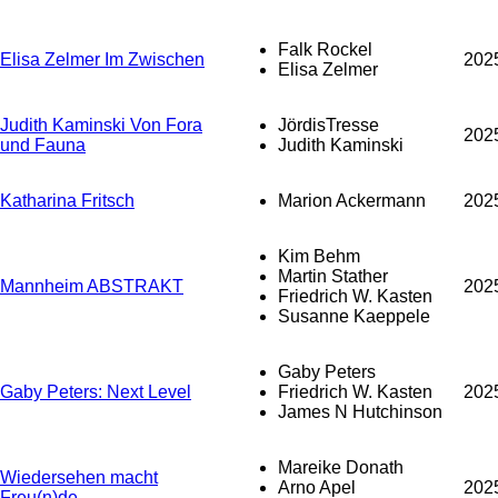
Falk Rockel
Elisa Zelmer Im Zwischen
202
Elisa Zelmer
Judith Kaminski Von Fora
JördisTresse
202
und Fauna
Judith Kaminski
Katharina Fritsch
Marion Ackermann
202
Kim Behm
Martin Stather
Mannheim ABSTRAKT
202
Friedrich W. Kasten
Susanne Kaeppele
Gaby Peters
Gaby Peters: Next Level
Friedrich W. Kasten
202
James N Hutchinson
Mareike Donath
Wiedersehen macht
Arno Apel
202
Freu(n)de