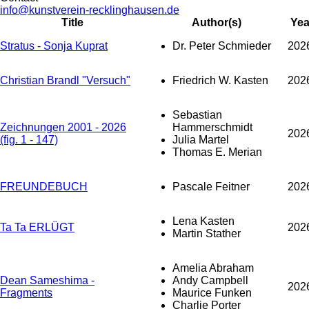
info@kunstverein-recklinghausen.de
Title
Author(s)
Yea
Stratus - Sonja Kuprat
Dr. Peter Schmieder
202
Christian Brandl "Versuch"
Friedrich W. Kasten
202
Sebastian
Zeichnungen 2001 - 2026
Hammerschmidt
202
(fig. 1 - 147)
Julia Martel
Thomas E. Merian
FREUNDEBUCH
Pascale Feitner
202
Lena Kasten
Ta Ta ERLÜGT
202
Martin Stather
Amelia Abraham
Dean Sameshima -
Andy Campbell
202
Fragments
Maurice Funken
Charlie Porter