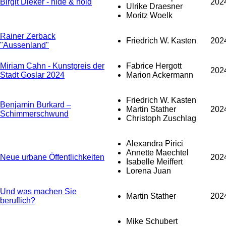
Birgit Dieker - hide & hold
202
Ulrike Draesner
Moritz Woelk
Rainer Zerback
Friedrich W. Kasten
202
"Aussenland"
Miriam Cahn - Kunstpreis der
Fabrice Hergott
202
Stadt Goslar 2024
Marion Ackermann
Friedrich W. Kasten
Benjamin Burkard –
Martin Stather
202
Schimmerschwund
Christoph Zuschlag
Alexandra Pirici
Annette Maechtel
Neue urbane Öffentlichkeiten
202
Isabelle Meiffert
Lorena Juan
Und was machen Sie
Martin Stather
202
beruflich?
Mike Schubert