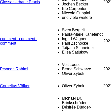
Glossar Urbane Praxis
202
Jochen Becker
Ele Carpenter
Niccolò Cuppini
und viele weitere
Sven Bergelt
Paula-Marie Kanefendt
comment . comment .
Ingrid Wagner
202
comment
Paul Zschocke
Tatjana Schneider
Elisa Satjukow
Veit Loers
Peyman Rahimi
Bernd Schwarze
202
Oliver Zybok
Cornelius Völker
Oliver Zybok
202
Michael Dr.
Brinkschröder
Désirée Düdder-