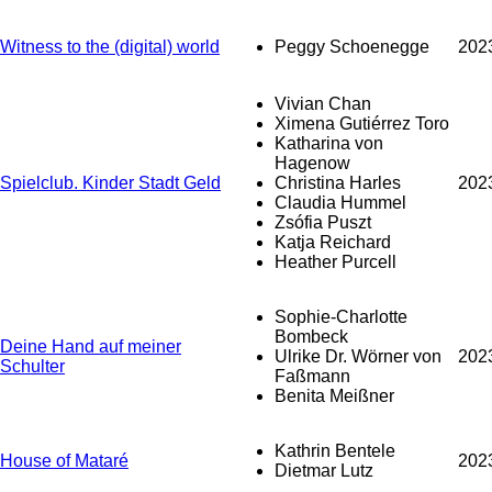
Witness to the (digital) world
Peggy Schoenegge
202
Vivian Chan
Ximena Gutiérrez Toro
Katharina von
Hagenow
Spielclub. Kinder Stadt Geld
Christina Harles
202
Claudia Hummel
Zsófia Puszt
Katja Reichard
Heather Purcell
Sophie-Charlotte
Bombeck
Deine Hand auf meiner
Ulrike Dr. Wörner von
202
Schulter
Faßmann
Benita Meißner
Kathrin Bentele
House of Mataré
202
Dietmar Lutz