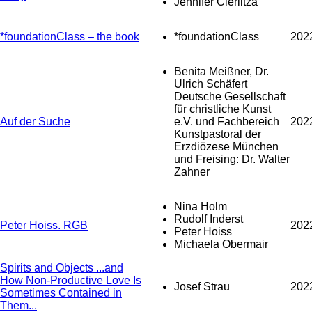
Jennifer Cierlitza
*foundationClass – the book
*foundationClass
202
Benita Meißner, Dr.
Ulrich Schäfert
Deutsche Gesellschaft
für christliche Kunst
Auf der Suche
e.V. und Fachbereich
202
Kunstpastoral der
Erzdiözese München
und Freising: Dr. Walter
Zahner
Nina Holm
Rudolf Inderst
Peter Hoiss. RGB
202
Peter Hoiss
Michaela Obermair
Spirits and Objects ...and
How Non-Productive Love Is
Josef Strau
202
Sometimes Contained in
Them...