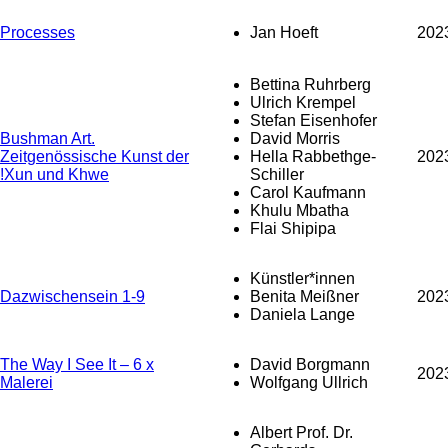
Processes
Jan Hoeft
202
Bettina Ruhrberg
Ulrich Krempel
Stefan Eisenhofer
Bushman Art.
David Morris
Zeitgenössische Kunst der
Hella Rabbethge-
202
!Xun und Khwe
Schiller
Carol Kaufmann
Khulu Mbatha
Flai Shipipa
Künstler*innen
Dazwischensein 1-9
Benita Meißner
202
Daniela Lange
The Way I See It – 6 x
David Borgmann
202
Malerei
Wolfgang Ullrich
Albert Prof. Dr.