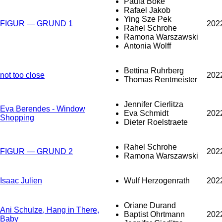
Paula Böke
Rafael Jakob
Ying Sze Pek
FIGUR — GRUND 1
202
Rahel Schrohe
Ramona Warszawski
Antonia Wolff
Bettina Ruhrberg
not too close
202
Thomas Rentmeister
Jennifer Cierlitza
Eva Berendes - Window
Eva Schmidt
202
Shopping
Dieter Roelstraete
Rahel Schrohe
FIGUR — GRUND 2
202
Ramona Warszawski
Isaac Julien
Wulf Herzogenrath
202
Oriane Durand
Ani Schulze, Hang in There,
Baptist Ohrtmann
202
Baby