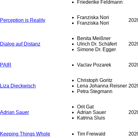
Friederike Feldmann
Franziska Nori
Perception is Reality
202
Franziska Nori
Benita Meißner
Dialog auf Distanz
Ulrich Dr. Schäfert
202
Simone Dr. Egger
PAIR
Vaclav Pozarek
202
Christoph Goritz
Liza Dieckwisch
Lena Johanna Reisner
202
Petra Stegmann
Orit Gat
Adrian Sauer
Adrian Sauer
202
Katrina Sluis
Keeping Things Whole
Tim Freiwald
202