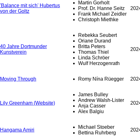
Martin Gorholt
'Balance mit sich' Hubertus
Prof. Dr. Hanne Seitz
202
von der Goltz
Frank Michael Zeidler
Christoph Miethke
Rebekka Seubert
Oriane Durand
40 Jahre Dortmunder
Britta Peters
202
Kunstverein
Thomas Thiel
Linda Schröer
Wulf Herzogenrath
Moving Through
Romy Nína Rüegger
202
James Bulley
Andrew Walsh-Lister
Lily Greenham (Website)
202
Anja Casser
Alex Balgiu
Michael Stoeber
Hangama Amiri
202
Bettina Ruhrberg