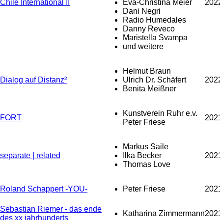
Chile International II
Eva-Christina Meier
202
Dani Negri
Radio Humedales
Danny Reveco
Maristella Svampa
und weitere
Helmut Braun
Dialog auf Distanz²
Ulrich Dr. Schäfert
202
Benita Meißner
Kunstverein Ruhr e.v.
FORT
202
Peter Friese
Markus Saile
separate | related
Ilka Becker
202
Thomas Love
Roland Schappert -YOU-
Peter Friese
202
Sebastian Riemer - das ende
Katharina Zimmermann
202
des xx jahrhunderts