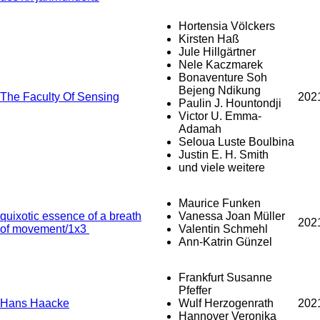
Hortensia Völckers
Kirsten Haß
Jule Hillgärtner
Nele Kaczmarek
Bonaventure Soh
Bejeng Ndikung
The Faculty Of Sensing
202
Paulin J. Hountondji
Victor U. Emma-
Adamah
Seloua Luste Boulbina
Justin E. H. Smith
und viele weitere
Maurice Funken
quixotic essence of a breath
Vanessa Joan Müller
202
of movement/1x3
Valentin Schmehl
Ann-Katrin Günzel
Frankfurt Susanne
Pfeffer
Hans Haacke
Wulf Herzogenrath
202
Hannover Veronika