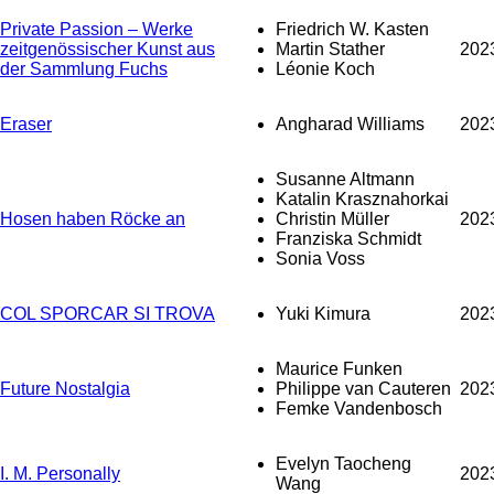
Private Passion – Werke
Friedrich W. Kasten
zeitgenössischer Kunst aus
Martin Stather
202
der Sammlung Fuchs
Léonie Koch
Eraser
Angharad Williams
202
Susanne Altmann
Katalin Krasznahorkai
Hosen haben Röcke an
Christin Müller
202
Franziska Schmidt
Sonia Voss
COL SPORCAR SI TROVA
Yuki Kimura
202
Maurice Funken
Future Nostalgia
Philippe van Cauteren
202
Femke Vandenbosch
Evelyn Taocheng
I. M. Personally
202
Wang