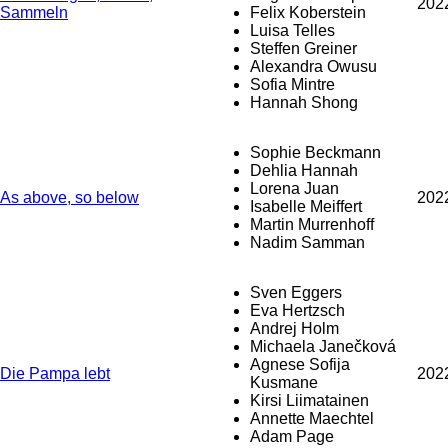
202
Sammeln
Felix Koberstein
Luisa Telles
Steffen Greiner
Alexandra Owusu
Sofia Mintre
Hannah Shong
Sophie Beckmann
Dehlia Hannah
Lorena Juan
As above, so below
202
Isabelle Meiffert
Martin Murrenhoff
Nadim Samman
Sven Eggers
Eva Hertzsch
Andrej Holm
Michaela Janečková
Agnese Sofija
Die Pampa lebt
202
Kusmane
Kirsi Liimatainen
Annette Maechtel
Adam Page