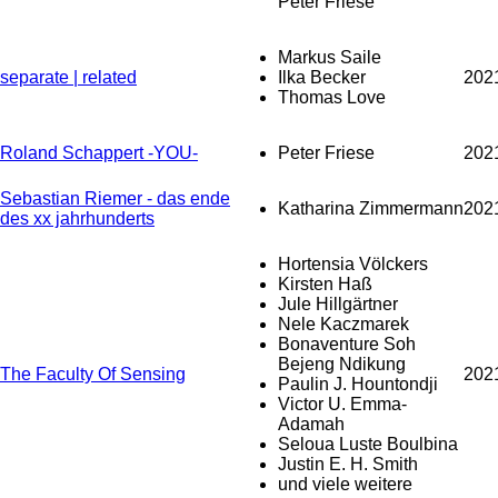
Peter Friese
Markus Saile
separate | related
Ilka Becker
202
Thomas Love
Roland Schappert -YOU-
Peter Friese
202
Sebastian Riemer - das ende
Katharina Zimmermann
202
des xx jahrhunderts
Hortensia Völckers
Kirsten Haß
Jule Hillgärtner
Nele Kaczmarek
Bonaventure Soh
Bejeng Ndikung
The Faculty Of Sensing
202
Paulin J. Hountondji
Victor U. Emma-
Adamah
Seloua Luste Boulbina
Justin E. H. Smith
und viele weitere