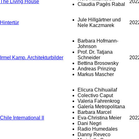
The Living House
202
Claudia Pagès Rabal
Jule Hillgärtner und
Hintertür
202
Nele Kaczmarek
Barbara Hofmann-
Johnson
Prof. Dr. Tatjana
Irmel Kamp. Architekturbilder
Schneider
202
Bettina Brosowsky
Andreas Prinzing
Markus Mascher
Elicura Chihuailaf
Colectivo Caput
Valeria Fahrenkrog
Galería Metropolitana
Barbara Marcel
Chile International II
Eva-Christina Meier
202
Dani Negri
Radio Humedales
Danny Reveco