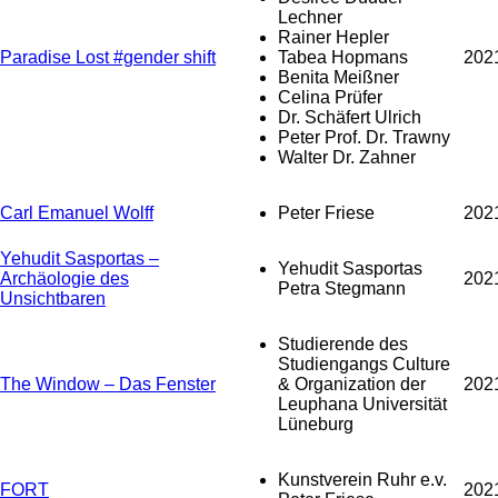
Lechner
Rainer Hepler
Paradise Lost #gender shift
Tabea Hopmans
202
Benita Meißner
Celina Prüfer
Dr. Schäfert Ulrich
Peter Prof. Dr. Trawny
Walter Dr. Zahner
Carl Emanuel Wolff
Peter Friese
202
Yehudit Sasportas –
Yehudit Sasportas
Archäologie des
202
Petra Stegmann
Unsichtbaren
Studierende des
Studiengangs Culture
The Window – Das Fenster
& Organization der
202
Leuphana Universität
Lüneburg
Kunstverein Ruhr e.v.
FORT
202