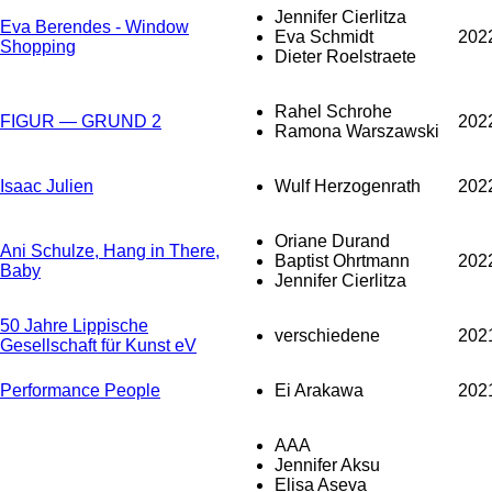
Jennifer Cierlitza
Eva Berendes - Window
Eva Schmidt
202
Shopping
Dieter Roelstraete
Rahel Schrohe
FIGUR — GRUND 2
202
Ramona Warszawski
Isaac Julien
Wulf Herzogenrath
202
Oriane Durand
Ani Schulze, Hang in There,
Baptist Ohrtmann
202
Baby
Jennifer Cierlitza
50 Jahre Lippische
verschiedene
202
Gesellschaft für Kunst eV
Performance People
Ei Arakawa
202
AAA
Jennifer Aksu
Elisa Aseva