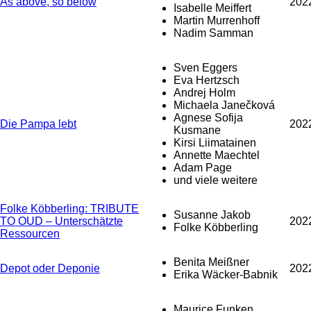
As above, so below
202
Isabelle Meiffert
Martin Murrenhoff
Nadim Samman
Sven Eggers
Eva Hertzsch
Andrej Holm
Michaela Janečková
Agnese Sofija
Die Pampa lebt
202
Kusmane
Kirsi Liimatainen
Annette Maechtel
Adam Page
und viele weitere
Folke Köbberling: TRIBUTE
Susanne Jakob
TO OUD – Unterschätzte
202
Folke Köbberling
Ressourcen
Benita Meißner
Depot oder Deponie
202
Erika Wäcker-Babnik
Maurice Funken