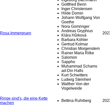
Gottfried Benn
Inger Christensen
Hilde Domin
Johann Wolfgang Von
Goethe
Nora Gomringer
Andreas Gryphius
Rosa Immergruen
202
Klára Hůrková
Barbara Köhler
Gertrud Kolmar
Christian Morgenstern
Rainer Maria Rilke
Salomon
Sappho
Muhammad Schams
ad-Din Hafis
Kurt Schwitters
Ludwig Steinherr
Walther Von der
Vogelweide
Ringe sind's, die eine Kette
Bettina Ruhrberg
202
machen