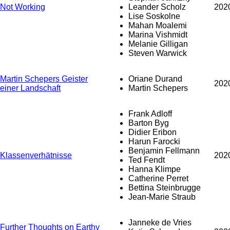
Not Working
Leander Scholz
202
Lise Soskolne
Mahan Moalemi
Marina Vishmidt
Melanie Gilligan
Steven Warwick
Martin Schepers Geister
Oriane Durand
202
einer Landschaft
Martin Schepers
Frank Adloff
Barton Byg
Didier Eribon
Harun Farocki
Benjamin Fellmann
Klassenverhätnisse
202
Ted Fendt
Hanna Klimpe
Catherine Perret
Bettina Steinbrugge
Jean-Marie Straub
Janneke de Vries
Further Thoughts on Earthy