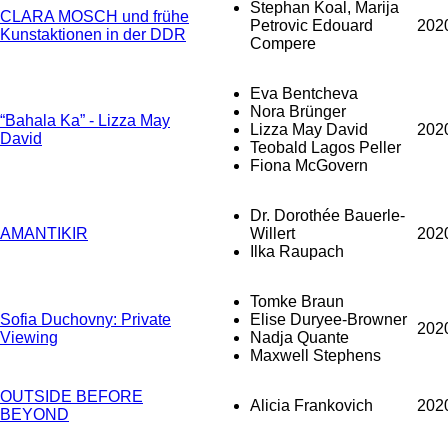
Stephan Koal, Marija
CLARA MOSCH und frühe
Petrovic Edouard
202
Kunstaktionen in der DDR
Compere
Eva Bentcheva
Nora Brünger
“Bahala Ka” - Lizza May
Lizza May David
202
David
Teobald Lagos Peller
Fiona McGovern
Dr. Dorothée Bauerle-
AMANTIKIR
Willert
202
Ilka Raupach
Tomke Braun
Sofia Duchovny: Private
Elise Duryee-Browner
202
Viewing
Nadja Quante
Maxwell Stephens
OUTSIDE BEFORE
Alicia Frankovich
202
BEYOND