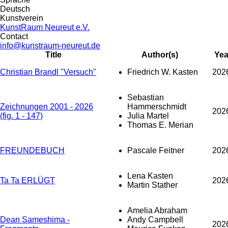
Deutsch
Kunstverein
KunstRaum Neureut e.V.
Contact
info@kunstraum-neureut.de
Title
Author(s)
Yea
Christian Brandl "Versuch"
Friedrich W. Kasten
202
Sebastian
Zeichnungen 2001 - 2026
Hammerschmidt
202
(fig. 1 - 147)
Julia Martel
Thomas E. Merian
FREUNDEBUCH
Pascale Feitner
202
Lena Kasten
Ta Ta ERLÜGT
202
Martin Stather
Amelia Abraham
Dean Sameshima -
Andy Campbell
202