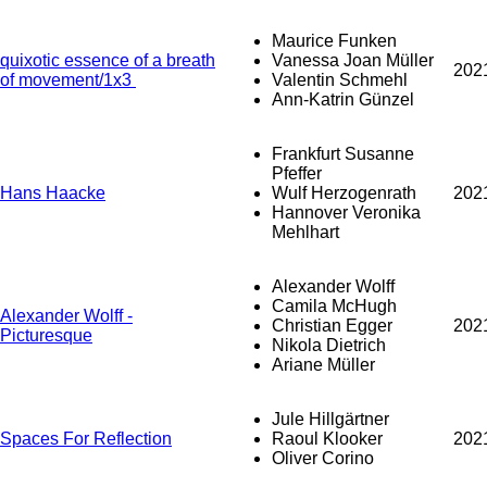
Maurice Funken
quixotic essence of a breath
Vanessa Joan Müller
202
of movement/1x3
Valentin Schmehl
Ann-Katrin Günzel
Frankfurt Susanne
Pfeffer
Hans Haacke
Wulf Herzogenrath
202
Hannover Veronika
Mehlhart
Alexander Wolff
Camila McHugh
Alexander Wolff -
Christian Egger
202
Picturesque
Nikola Dietrich
Ariane Müller
Jule Hillgärtner
Spaces For Reflection
Raoul Klooker
202
Oliver Corino