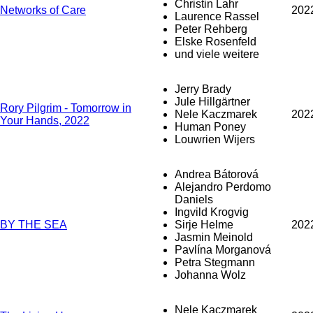
Christin Lahr
Networks of Care
202
Laurence Rassel
Peter Rehberg
Elske Rosenfeld
und viele weitere
Jerry Brady
Jule Hillgärtner
Rory Pilgrim - Tomorrow in
Nele Kaczmarek
202
Your Hands, 2022
Human Poney
Louwrien Wijers
Andrea Bátorová
Alejandro Perdomo
Daniels
Ingvild Krogvig
BY THE SEA
Sirje Helme
202
Jasmin Meinold
Pavlína Morganová
Petra Stegmann
Johanna Wolz
Nele Kaczmarek