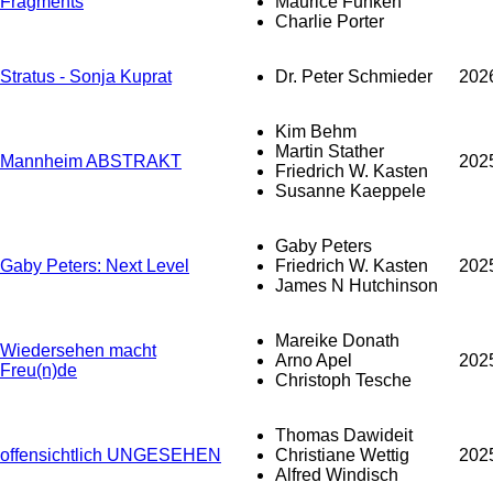
Fragments
Maurice Funken
Charlie Porter
Stratus - Sonja Kuprat
Dr. Peter Schmieder
202
Kim Behm
Martin Stather
Mannheim ABSTRAKT
202
Friedrich W. Kasten
Susanne Kaeppele
Gaby Peters
Gaby Peters: Next Level
Friedrich W. Kasten
202
James N Hutchinson
Mareike Donath
Wiedersehen macht
Arno Apel
202
Freu(n)de
Christoph Tesche
Thomas Dawideit
offensichtlich UNGESEHEN
Christiane Wettig
202
Alfred Windisch