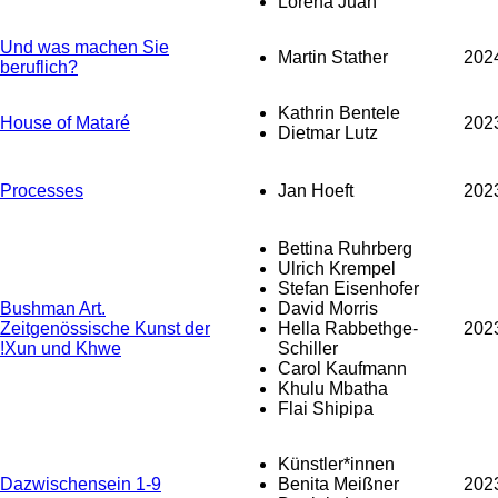
Lorena Juan
Und was machen Sie
Martin Stather
202
beruflich?
Kathrin Bentele
House of Mataré
202
Dietmar Lutz
Processes
Jan Hoeft
202
Bettina Ruhrberg
Ulrich Krempel
Stefan Eisenhofer
Bushman Art.
David Morris
Zeitgenössische Kunst der
Hella Rabbethge-
202
!Xun und Khwe
Schiller
Carol Kaufmann
Khulu Mbatha
Flai Shipipa
Künstler*innen
Dazwischensein 1-9
Benita Meißner
202