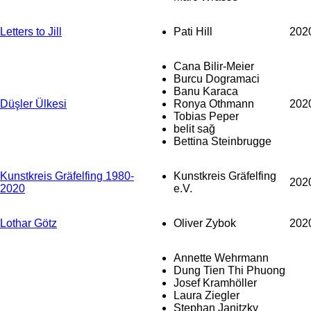
Letters to Jill
Pati Hill
202
Cana Bilir-Meier
Burcu Dogramaci
Banu Karaca
Düşler Ülkesi
Ronya Othmann
202
Tobias Peper
belit sağ
Bettina Steinbrugge
Kunstkreis Gräfelfing 1980-
Kunstkreis Gräfelfing
202
2020
e.V.
Lothar Götz
Oliver Zybok
202
Annette Wehrmann
Dung Tien Thi Phuong
Josef Kramhöller
Laura Ziegler
Stephan Janitzky