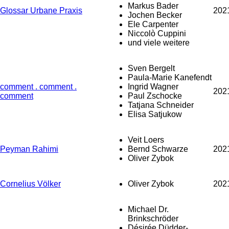
Markus Bader
Glossar Urbane Praxis
202
Jochen Becker
Ele Carpenter
Niccolò Cuppini
und viele weitere
Sven Bergelt
Paula-Marie Kanefendt
comment . comment .
Ingrid Wagner
202
comment
Paul Zschocke
Tatjana Schneider
Elisa Satjukow
Veit Loers
Peyman Rahimi
Bernd Schwarze
202
Oliver Zybok
Cornelius Völker
Oliver Zybok
202
Michael Dr.
Brinkschröder
Désirée Düdder-