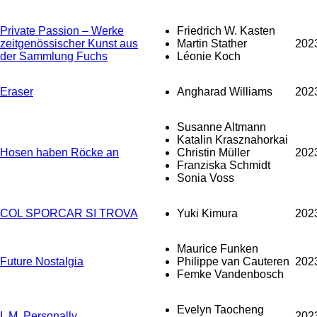
Private Passion – Werke
Friedrich W. Kasten
zeitgenössischer Kunst aus
Martin Stather
202
der Sammlung Fuchs
Léonie Koch
Eraser
Angharad Williams
202
Susanne Altmann
Katalin Krasznahorkai
Hosen haben Röcke an
Christin Müller
202
Franziska Schmidt
Sonia Voss
COL SPORCAR SI TROVA
Yuki Kimura
202
Maurice Funken
Future Nostalgia
Philippe van Cauteren
202
Femke Vandenbosch
Evelyn Taocheng
I. M. Personally
202