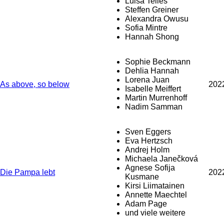
Luisa Telles
Steffen Greiner
Alexandra Owusu
Sofia Mintre
Hannah Shong
Sophie Beckmann
Dehlia Hannah
Lorena Juan
As above, so below
202
Isabelle Meiffert
Martin Murrenhoff
Nadim Samman
Sven Eggers
Eva Hertzsch
Andrej Holm
Michaela Janečková
Agnese Sofija
Die Pampa lebt
202
Kusmane
Kirsi Liimatainen
Annette Maechtel
Adam Page
und viele weitere