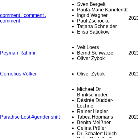
Sven Bergelt
Paula-Marie Kanefendt
comment . comment .
Ingrid Wagner
202
comment
Paul Zschocke
Tatjana Schneider
Elisa Satjukow
Veit Loers
Peyman Rahimi
Bernd Schwarze
202
Oliver Zybok
Cornelius Völker
Oliver Zybok
202
Michael Dr.
Brinkschröder
Désirée Düdder-
Lechner
Rainer Hepler
Paradise Lost #gender shift
Tabea Hopmans
202
Benita Meißner
Celina Prüfer
Dr. Schäfert Ulrich