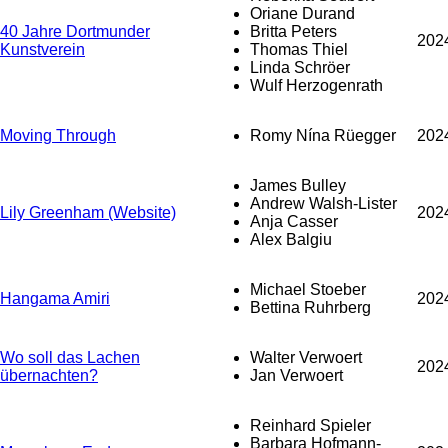
Oriane Durand
40 Jahre Dortmunder
Britta Peters
202
Kunstverein
Thomas Thiel
Linda Schröer
Wulf Herzogenrath
Moving Through
Romy Nína Rüegger
202
James Bulley
Andrew Walsh-Lister
Lily Greenham (Website)
202
Anja Casser
Alex Balgiu
Michael Stoeber
Hangama Amiri
202
Bettina Ruhrberg
Wo soll das Lachen
Walter Verwoert
202
übernachten?
Jan Verwoert
Reinhard Spieler
Barbara Hofmann-