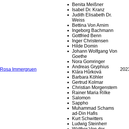
Benita Meißner
Isabel Dr. Kranz
Judith Elisabeth Dr.
Weiss
Bettina Von Arnim
Ingeborg Bachmann
Gottfried Benn
Inger Christensen
Hilde Domin
Johann Wolfgang Von
Goethe
Nora Gomringer
Andreas Gryphius
Rosa Immergruen
202
Klára Hůrková
Barbara Köhler
Gertrud Kolmar
Christian Morgenstern
Rainer Maria Rilke
Salomon
Sappho
Muhammad Schams
ad-Din Hafis
Kurt Schwitters
Ludwig Steinherr
Walther Von der