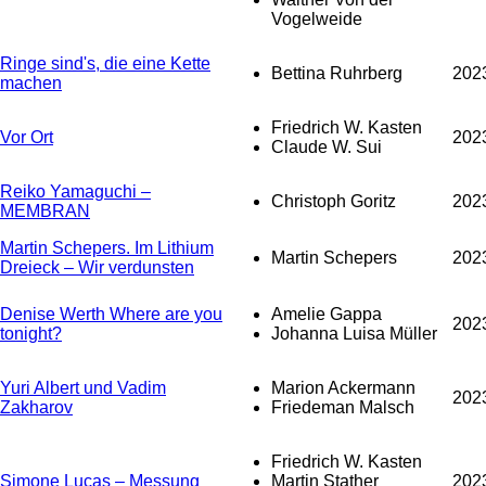
Vogelweide
Ringe sind's, die eine Kette
Bettina Ruhrberg
202
machen
Friedrich W. Kasten
Vor Ort
202
Claude W. Sui
Reiko Yamaguchi –
Christoph Goritz
202
MEMBRAN
Martin Schepers. Im Lithium
Martin Schepers
202
Dreieck – Wir verdunsten
Denise Werth Where are you
Amelie Gappa
202
tonight?
Johanna Luisa Müller
Yuri Albert und Vadim
Marion Ackermann
202
Zakharov
Friedeman Malsch
Friedrich W. Kasten
Simone Lucas – Messung
Martin Stather
202