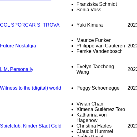
Franziska Schmidt
Sonia Voss
COL SPORCAR SI TROVA
Yuki Kimura
202
Maurice Funken
Future Nostalgia
Philippe van Cauteren
202
Femke Vandenbosch
Evelyn Taocheng
I. M. Personally
202
Wang
Witness to the (digital) world
Peggy Schoenegge
202
Vivian Chan
Ximena Gutiérrez Toro
Katharina von
Hagenow
Spielclub. Kinder Stadt Geld
Christina Harles
202
Claudia Hummel
Zsófia Puszt