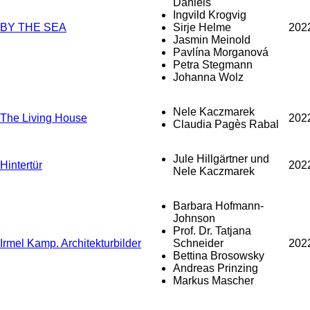
Daniels
Ingvild Krogvig
BY THE SEA
Sirje Helme
202
Jasmin Meinold
Pavlína Morganová
Petra Stegmann
Johanna Wolz
Nele Kaczmarek
The Living House
202
Claudia Pagès Rabal
Jule Hillgärtner und
Hintertür
202
Nele Kaczmarek
Barbara Hofmann-
Johnson
Prof. Dr. Tatjana
Irmel Kamp. Architekturbilder
Schneider
202
Bettina Brosowsky
Andreas Prinzing
Markus Mascher