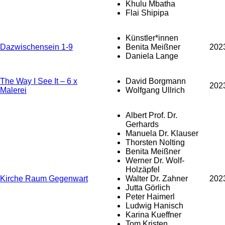
Khulu Mbatha
Flai Shipipa
Künstler*innen
Dazwischensein 1-9
Benita Meißner
202
Daniela Lange
The Way I See It – 6 x
David Borgmann
202
Malerei
Wolfgang Ullrich
Albert Prof. Dr.
Gerhards
Manuela Dr. Klauser
Thorsten Nolting
Benita Meißner
Werner Dr. Wolf-
Holzäpfel
Kirche Raum Gegenwart
Walter Dr. Zahner
202
Jutta Görlich
Peter Haimerl
Ludwig Hanisch
Karina Kueffner
Tom Kristen