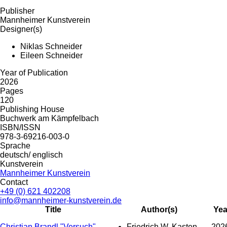
Publisher
Mannheimer Kunstverein
Designer(s)
Niklas Schneider
Eileen Schneider
Year of Publication
2026
Pages
120
Publishing House
Buchwerk am Kämpfelbach
ISBN/ISSN
978-3-69216-003-0
Sprache
deutsch/ englisch
Kunstverein
Mannheimer Kunstverein
Contact
+49 (0) 621 402208
info@mannheimer-kunstverein.de
Title
Author(s)
Yea
Christian Brandl "Versuch"
Friedrich W. Kasten
202