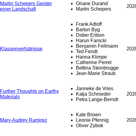
Martin Schepers Geister
Oriane Durand
202
einer Landschaft
Martin Schepers
Frank Adloff
Barton Byg
Didier Eribon
Harun Farocki
Benjamin Fellmann
Klassenverhätnisse
202
Ted Fendt
Hanna Klimpe
Catherine Perret
Bettina Steinbrugge
Jean-Marie Straub
Janneke de Vries
Further Thoughts on Earthy
Katja Schroeder
202
Materials
Petra Lange-Berndt
Kate Brown
Mary-Audrey Ramirez
Leonie Pfennig
202
Oliver Zybok