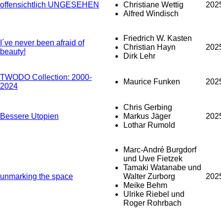
offensichtlich UNGESEHEN
Christiane Wettig
202
Alfred Windisch
Friedrich W. Kasten
I´ve never been afraid of
Christian Hayn
202
beauty!
Dirk Lehr
TWODO Collection: 2000-
Maurice Funken
202
2024
Chris Gerbing
Bessere Utopien
Markus Jäger
202
Lothar Rumold
Marc-André Burgdorf
und Uwe Fietzek
Tamaki Watanabe und
unmarking the space
Walter Zurborg
202
Meike Behm
Ulrike Riebel und
Roger Rohrbach