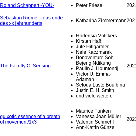
Roland Schappert -YOU-
Peter Friese
202
Sebastian Riemer - das ende
Katharina Zimmermann
202
des xx jahrhunderts
Hortensia Völckers
Kirsten Haß
Jule Hillgärtner
Nele Kaczmarek
Bonaventure Soh
Bejeng Ndikung
The Faculty Of Sensing
202
Paulin J. Hountondji
Victor U. Emma-
Adamah
Seloua Luste Boulbina
Justin E. H. Smith
und viele weitere
Maurice Funken
quixotic essence of a breath
Vanessa Joan Müller
202
of movement/1x3
Valentin Schmehl
Ann-Katrin Günzel