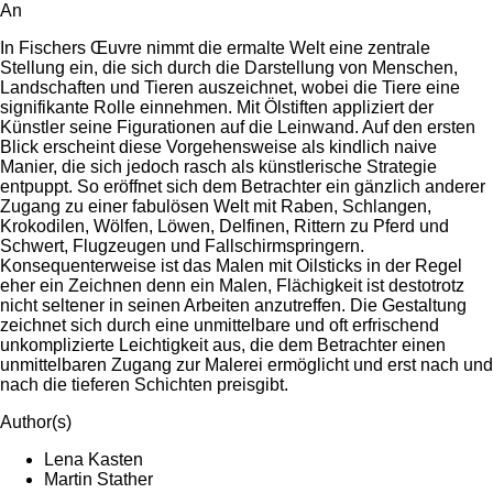
An
In Fischers Œuvre nimmt die ermalte Welt eine zentrale
Stellung ein, die sich durch die Darstellung von Menschen,
Landschaften und Tieren auszeichnet, wobei die Tiere eine
signifikante Rolle einnehmen. Mit Ölstiften appliziert der
Künstler seine Figurationen auf die Leinwand. Auf den ersten
Blick erscheint diese Vorgehensweise als kindlich naive
Manier, die sich jedoch rasch als künstlerische Strategie
entpuppt. So eröffnet sich dem Betrachter ein gänzlich anderer
Zugang zu einer fabulösen Welt mit Raben, Schlangen,
Krokodilen, Wölfen, Löwen, Delfinen, Rittern zu Pferd und
Schwert, Flugzeugen und Fallschirmspringern.
Konsequenterweise ist das Malen mit Oilsticks in der Regel
eher ein Zeichnen denn ein Malen, Flächigkeit ist destotrotz
nicht seltener in seinen Arbeiten anzutreffen. Die Gestaltung
zeichnet sich durch eine unmittelbare und oft erfrischend
unkomplizierte Leichtigkeit aus, die dem Betrachter einen
unmittelbaren Zugang zur Malerei ermöglicht und erst nach und
nach die tieferen Schichten preisgibt.
Author(s)
Lena Kasten
Martin Stather