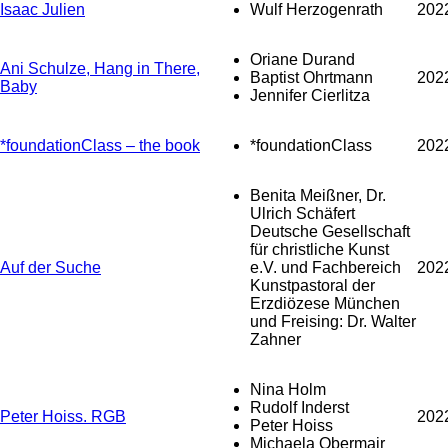
Isaac Julien
Wulf Herzogenrath
202
Oriane Durand
Ani Schulze, Hang in There,
Baptist Ohrtmann
202
Baby
Jennifer Cierlitza
*foundationClass – the book
*foundationClass
202
Benita Meißner, Dr.
Ulrich Schäfert
Deutsche Gesellschaft
für christliche Kunst
Auf der Suche
e.V. und Fachbereich
202
Kunstpastoral der
Erzdiözese München
und Freising: Dr. Walter
Zahner
Nina Holm
Rudolf Inderst
Peter Hoiss. RGB
202
Peter Hoiss
Michaela Obermair