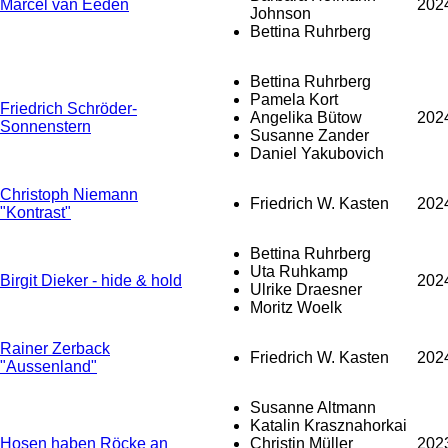
Marcel van Eeden
202
Johnson
Bettina Ruhrberg
Bettina Ruhrberg
Pamela Kort
Friedrich Schröder-
Angelika Bütow
202
Sonnenstern
Susanne Zander
Daniel Yakubovich
Christoph Niemann
Friedrich W. Kasten
202
"Kontrast"
Bettina Ruhrberg
Uta Ruhkamp
Birgit Dieker - hide & hold
202
Ulrike Draesner
Moritz Woelk
Rainer Zerback
Friedrich W. Kasten
202
"Aussenland"
Susanne Altmann
Katalin Krasznahorkai
Hosen haben Röcke an
Christin Müller
202