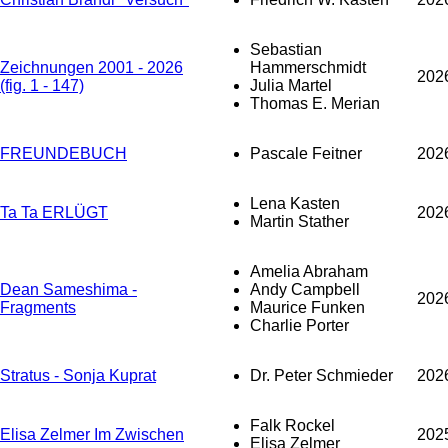
Sebastian
Zeichnungen 2001 - 2026
Hammerschmidt
202
(fig. 1 - 147)
Julia Martel
Thomas E. Merian
FREUNDEBUCH
Pascale Feitner
202
Lena Kasten
Ta Ta ERLÜGT
202
Martin Stather
Amelia Abraham
Dean Sameshima -
Andy Campbell
202
Fragments
Maurice Funken
Charlie Porter
Stratus - Sonja Kuprat
Dr. Peter Schmieder
202
Falk Rockel
Elisa Zelmer Im Zwischen
202
Elisa Zelmer